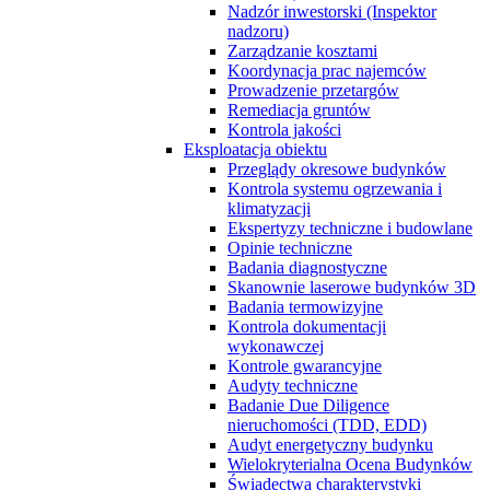
Nadzór inwestorski (Inspektor
nadzoru)
Zarządzanie kosztami
Koordynacja prac najemców
Prowadzenie przetargów
Remediacja gruntów
Kontrola jakości
Eksploatacja obiektu
Przeglądy okresowe budynków
Kontrola systemu ogrzewania i
klimatyzacji
Ekspertyzy techniczne i budowlane
Opinie techniczne
Badania diagnostyczne
Skanownie laserowe budynków 3D
Badania termowizyjne
Kontrola dokumentacji
wykonawczej
Kontrole gwarancyjne
Audyty techniczne
Badanie Due Diligence
nieruchomości (TDD, EDD)
Audyt energetyczny budynku
Wielokryterialna Ocena Budynków
Świadectwa charakterystyki