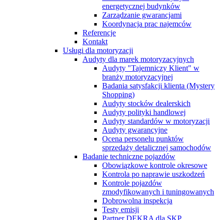
energetycznej budynków
Zarządzanie gwarancjami
Koordynacja prac najemców
Referencje
Kontakt
Usługi dla motoryzacji
Audyty dla marek motoryzacyjnych
Audyty "Tajemniczy Klient" w
branży motoryzacyjnej
Badania satysfakcji klienta (Mystery
Shopping)
Audyty stocków dealerskich
Audyty polityki handlowej
Audyty standardów w motoryzacji
Audyty gwarancyjne
Ocena personelu punktów
sprzedaży detalicznej samochodów
Badanie techniczne pojazdów
Obowiązkowe kontrole okresowe
Kontrola po naprawie uszkodzeń
Kontrole pojazdów
zmodyfikowanych i tuningowanych
Dobrowolna inspekcja
Testy emisji
Partner DEKRA dla SKP