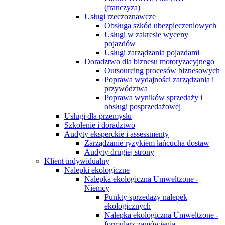
(franczyza)
Usługi rzeczoznawcze
Obsługa szkód ubezpieczeniowych
Usługi w zakresie wyceny
pojazdów
Usługi zarządzania pojazdami
Doradztwo dla biznesu motoryzacyjnego
Outsourcing procesów biznesowych
Poprawa wydajności zarządzania i
przywództwa
Poprawa wyników sprzedaży i
obsługi posprzedażowej
Usługi dla przemysłu
Szkolenie i doradztwo
Audyty eksperckie i assessmenty
Zarządzanie ryzykiem łańcucha dostaw
Audyty drugiej strony
Klient indywidualny
Nalepki ekologiczne
Nalepka ekologiczna Umweltzone -
Niemcy
Punkty sprzedaży nalepek
ekologicznych
Nalepka ekologiczna Umweltzone -
formularz zamówienia