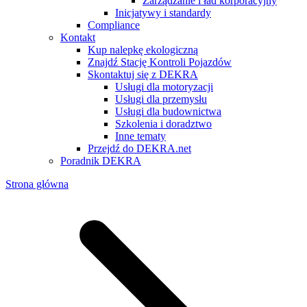
Zarządzanie i ład korporacyjny
Inicjatywy i standardy
Compliance
Kontakt
Kup nalepkę ekologiczną
Znajdź Stację Kontroli Pojazdów
Skontaktuj się z DEKRA
Usługi dla motoryzacji
Usługi dla przemysłu
Usługi dla budownictwa
Szkolenia i doradztwo
Inne tematy
Przejdź do DEKRA.net
Poradnik DEKRA
Strona główna