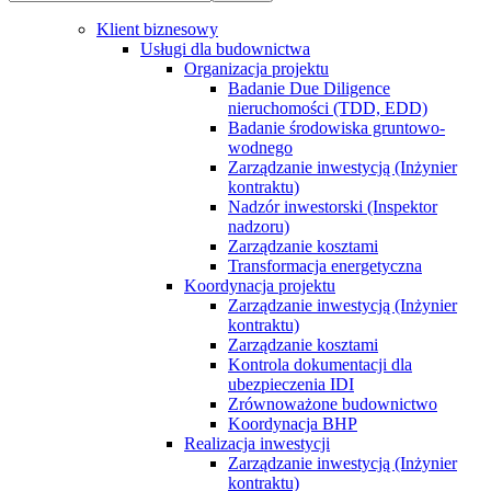
Klient biznesowy
Usługi dla budownictwa
Organizacja projektu
Badanie Due Diligence
nieruchomości (TDD, EDD)
Badanie środowiska gruntowo-
wodnego
Zarządzanie inwestycją (Inżynier
kontraktu)
Nadzór inwestorski (Inspektor
nadzoru)
Zarządzanie kosztami
Transformacja energetyczna
Koordynacja projektu
Zarządzanie inwestycją (Inżynier
kontraktu)
Zarządzanie kosztami
Kontrola dokumentacji dla
ubezpieczenia IDI
Zrównoważone budownictwo
Koordynacja BHP
Realizacja inwestycji
Zarządzanie inwestycją (Inżynier
kontraktu)