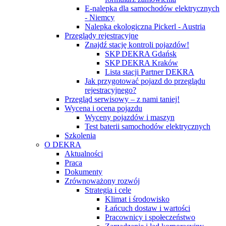
E-nalepka dla samochodów elektrycznych
- Niemcy
Nalepka ekologiczna Pickerl - Austria
Przeglądy rejestracyjne
Znajdź stację kontroli pojazdów!
SKP DEKRA Gdańsk
SKP DEKRA Kraków
Lista stacji Partner DEKRA
Jak przygotować pojazd do przeglądu
rejestracyjnego?
Przegląd serwisowy – z nami taniej!
Wycena i ocena pojazdu
Wyceny pojazdów i maszyn
Test baterii samochodów elektrycznych
Szkolenia
O DEKRA
Aktualności
Praca
Dokumenty
Zrównoważony rozwój
Strategia i cele
Klimat i środowisko
Łańcuch dostaw i wartości
Pracownicy i społeczeństwo