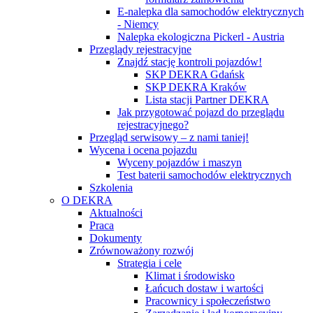
E-nalepka dla samochodów elektrycznych
- Niemcy
Nalepka ekologiczna Pickerl - Austria
Przeglądy rejestracyjne
Znajdź stację kontroli pojazdów!
SKP DEKRA Gdańsk
SKP DEKRA Kraków
Lista stacji Partner DEKRA
Jak przygotować pojazd do przeglądu
rejestracyjnego?
Przegląd serwisowy – z nami taniej!
Wycena i ocena pojazdu
Wyceny pojazdów i maszyn
Test baterii samochodów elektrycznych
Szkolenia
O DEKRA
Aktualności
Praca
Dokumenty
Zrównoważony rozwój
Strategia i cele
Klimat i środowisko
Łańcuch dostaw i wartości
Pracownicy i społeczeństwo