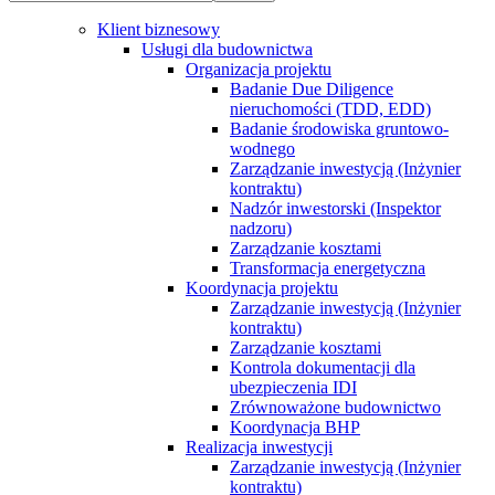
Klient biznesowy
Usługi dla budownictwa
Organizacja projektu
Badanie Due Diligence
nieruchomości (TDD, EDD)
Badanie środowiska gruntowo-
wodnego
Zarządzanie inwestycją (Inżynier
kontraktu)
Nadzór inwestorski (Inspektor
nadzoru)
Zarządzanie kosztami
Transformacja energetyczna
Koordynacja projektu
Zarządzanie inwestycją (Inżynier
kontraktu)
Zarządzanie kosztami
Kontrola dokumentacji dla
ubezpieczenia IDI
Zrównoważone budownictwo
Koordynacja BHP
Realizacja inwestycji
Zarządzanie inwestycją (Inżynier
kontraktu)