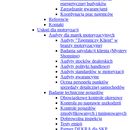
energetycznej budynków
Zarządzanie gwarancjami
Koordynacja prac najemców
Referencje
Kontakt
Usługi dla motoryzacji
Audyty dla marek motoryzacyjnych
Audyty "Tajemniczy Klient" w
branży motoryzacyjnej
Badania satysfakcji klienta (Mystery
Shopping)
Audyty stocków dealerskich
Audyty polityki handlowej
Audyty standardów w motoryzacji
Audyty gwarancyjne
Ocena personelu punktów
sprzedaży detalicznej samochodów
Badanie techniczne pojazdów
Obowiązkowe kontrole okresowe
Kontrola po naprawie uszkodzeń
Kontrole pojazdów
zmodyfikowanych i tuningowanych
Dobrowolna inspekcja
Testy emisji
Partner DEKRA dla SKP