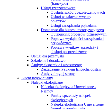
(franczyza)
Usługi rzeczoznawcze
Obsługa szkód ubezpieczeniowych
Usługi w zakresie wyceny
pojazdów
Usługi zarządzania pojazdami
Doradztwo dla biznesu motoryzacyjnego
Outsourcing procesów biznesowych
Poprawa wydajności zarządzania i
przywództwa
Poprawa wyników sprzedaży i
obsługi posprzedażowej
Usługi dla przemysłu
Szkolenie i doradztwo
Audyty eksperckie i assessmenty
Zarządzanie ryzykiem łańcucha dostaw
Audyty drugiej strony
Klient indywidualny
Nalepki ekologiczne
Nalepka ekologiczna Umweltzone -
Niemcy
Punkty sprzedaży nalepek
ekologicznych
Nalepka ekologiczna Umweltzone -
formularz zamówienia