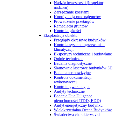
Nadzór inwestorski (Inspektor
nadzoru)
Zarządzanie kosztami
Koordynacja prac najemców
Prowadzenie przetargów
Remediacja gruntów
Kontrola jakości
Eksploatacja obiektu
Przeglądy okresowe budynków
Kontrola systemu ogrzewania i
klimatyzacji
Ekspertyzy techniczne i budowlane
Opinie techniczne
Badania diagnostyczne
Skanownie laserowe budynków 3D
Badania termowizyjne
Kontrola dokumentacji
wykonawczej
Kontrole gwarancyjne
Audyty techniczne
Badanie Due Diligence
nieruchomości (TDD, EDD)
Audyt energetyczny budynku
Wielokryterialna Ocena Budynków
Świadectwa charakterystyki