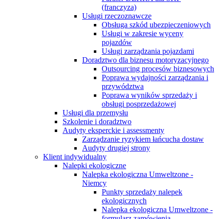
(franczyza)
Usługi rzeczoznawcze
Obsługa szkód ubezpieczeniowych
Usługi w zakresie wyceny
pojazdów
Usługi zarządzania pojazdami
Doradztwo dla biznesu motoryzacyjnego
Outsourcing procesów biznesowych
Poprawa wydajności zarządzania i
przywództwa
Poprawa wyników sprzedaży i
obsługi posprzedażowej
Usługi dla przemysłu
Szkolenie i doradztwo
Audyty eksperckie i assessmenty
Zarządzanie ryzykiem łańcucha dostaw
Audyty drugiej strony
Klient indywidualny
Nalepki ekologiczne
Nalepka ekologiczna Umweltzone -
Niemcy
Punkty sprzedaży nalepek
ekologicznych
Nalepka ekologiczna Umweltzone -
formularz zamówienia