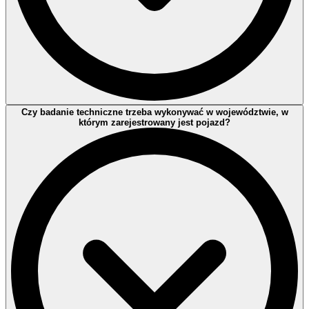
Tak, oprócz dowodu rejestracyjnego do badania technicznego
Czy badanie techniczne trzeba wykonywać w województwie, w
pojazdu z instalacją gazową należy przedstawić dodatkowo
którym zarejestrowany jest pojazd?
Protokół lub Decyzję Transportowego Dozoru Technicznego
potwierdzający ważność legalizacji zbiornika.