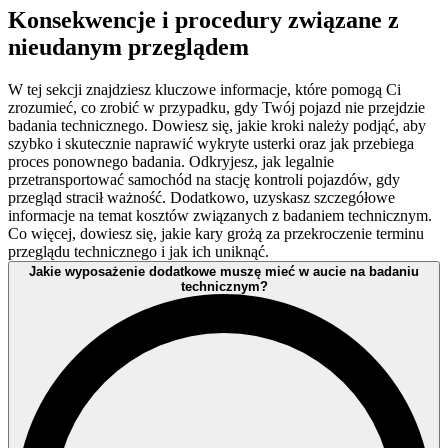
pojazdu. Takie badanie może wykonać każdy użytkownik pojazdu
Konsekwencje i procedury związane z
bądź inna osoba wskazana do jego wykonania przez właściciela.
nieudanym przeglądem
W tej sekcji znajdziesz kluczowe informacje, które pomogą Ci
zrozumieć, co zrobić w przypadku, gdy Twój pojazd nie przejdzie
badania technicznego. Dowiesz się, jakie kroki należy podjąć, aby
szybko i skutecznie naprawić wykryte usterki oraz jak przebiega
proces ponownego badania. Odkryjesz, jak legalnie
przetransportować samochód na stację kontroli pojazdów, gdy
przegląd stracił ważność. Dodatkowo, uzyskasz szczegółowe
informacje na temat kosztów związanych z badaniem technicznym.
Co więcej, dowiesz się, jakie kary grożą za przekroczenie terminu
przeglądu technicznego i jak ich uniknąć.
Jakie wyposażenie dodatkowe muszę mieć w aucie na badaniu
technicznym?