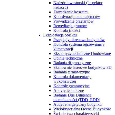
Nadzór inwestorski (Inspektor
nadzoru)
Zarządzanie kosztami
Koordynacja prac najemców
Prowadzenie przetargów
Remediacja gruntów
Kontrola jakości
Eksploatacja obiektu
Przeglądy okresowe budynków
Kontrola systemu ogrzewania i
klimatyzacji
Ekspertyzy techniczne i budowlane
Opinie techniczne
Badania diagnostyczne
Skanownie laserowe budynków 3D
Badania termowizyjne
Kontrola dokumentacji
wykonawczej
Kontrole gwarancyjne
Audyty techniczne
Badanie Due Diligence
nieruchomości (TDD, EDD)
Audyt energetyczny budynku
Wielokryterialna Ocena Budynków
Świadectwa charakterystyki