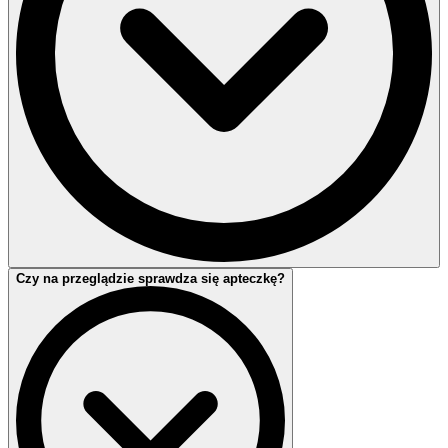
Obowiązkowe wyposażenie sprawdzane podczas badania
Czy na przeglądzie sprawdza się apteczkę?
technicznego to gaśnica oraz trójkąt ostrzegawczy.