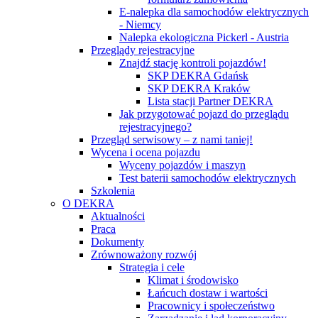
E-nalepka dla samochodów elektrycznych
- Niemcy
Nalepka ekologiczna Pickerl - Austria
Przeglądy rejestracyjne
Znajdź stację kontroli pojazdów!
SKP DEKRA Gdańsk
SKP DEKRA Kraków
Lista stacji Partner DEKRA
Jak przygotować pojazd do przeglądu
rejestracyjnego?
Przegląd serwisowy – z nami taniej!
Wycena i ocena pojazdu
Wyceny pojazdów i maszyn
Test baterii samochodów elektrycznych
Szkolenia
O DEKRA
Aktualności
Praca
Dokumenty
Zrównoważony rozwój
Strategia i cele
Klimat i środowisko
Łańcuch dostaw i wartości
Pracownicy i społeczeństwo