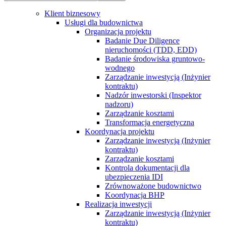
Klient biznesowy
Usługi dla budownictwa
Organizacja projektu
Badanie Due Diligence
nieruchomości (TDD, EDD)
Badanie środowiska gruntowo-
wodnego
Zarządzanie inwestycją (Inżynier
kontraktu)
Nadzór inwestorski (Inspektor
nadzoru)
Zarządzanie kosztami
Transformacja energetyczna
Koordynacja projektu
Zarządzanie inwestycją (Inżynier
kontraktu)
Zarządzanie kosztami
Kontrola dokumentacji dla
ubezpieczenia IDI
Zrównoważone budownictwo
Koordynacja BHP
Realizacja inwestycji
Zarządzanie inwestycją (Inżynier
kontraktu)