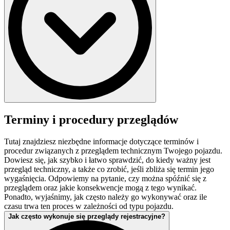
Cena za badanie techniczne uzależniona jest od rodzaju
wykonywanego badania, oraz od rodzaju badanego pojazdu. Ceny
Terminy i procedury przeglądów
za badania techniczne są cenami urzędowymi, jednakowe we
wszystkich stacjach kontroli pojazdów w Polsce.
Tutaj znajdziesz niezbędne informacje dotyczące terminów i
procedur związanych z przeglądem technicznym Twojego pojazdu.
Dowiesz się, jak szybko i łatwo sprawdzić, do kiedy ważny jest
przegląd techniczny, a także co zrobić, jeśli zbliża się termin jego
wygaśnięcia. Odpowiemy na pytanie, czy można spóźnić się z
przeglądem oraz jakie konsekwencje mogą z tego wynikać.
Ponadto, wyjaśnimy, jak często należy go wykonywać oraz ile
czasu trwa ten proces w zależności od typu pojazdu.
Jak często wykonuje się przeglądy rejestracyjne?