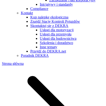
Zarządzanie i ład korporacyjny
Inicjatywy i standardy
Compliance
Kontakt
Kup nalepkę ekologiczną
Znajdź Stację Kontroli Pojazdów
Skontaktuj się z DEKRA
Usługi dla motoryzacji
Usługi dla przemysłu
Usługi dla budownictwa
Szkolenia i doradztwo
Inne tematy
Przejdź do DEKRA.net
Poradnik DEKRA
Strona główna