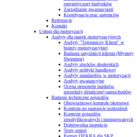
energetycznej budynków
Zarządzanie gwarancjami
Koordynacja prac najemców
Referencje
Kontakt
Usługi dla motoryzacji
Audyty dla marek motoryzacyjnych
Audyty "Tajemniczy Klient" w
branży motoryzacyjnej
Badania satysfakcji klienta (Mystery
Shopping)
Audyty stocków dealerskich
Audyty polityki handlowej
Audyty standardów w motoryzacji
Audyty gwarancyjne
Ocena personelu punktów
sprzedaży detalicznej samochodów
Badanie techniczne pojazdów
Obowiązkowe kontrole okresowe
Kontrola po naprawie uszkodzeń
Kontrole pojazdów
zmodyfikowanych i tuningowanych
Dobrowolna inspekcja
Testy emisji
Partner DEKRA dla SKP