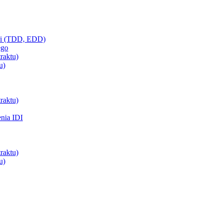
ci (TDD, EDD)
ego
raktu)
u)
raktu)
enia IDI
raktu)
u)