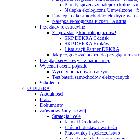
Punkty sprzedaży nalepek ekologicz
Nalepka ekologiczna Umweltzone - f
E-nalepka dla samochodów elektrycznych 
Nalepka ekologiczna Pickerl - Austria
Przeglądy rejestracyjne
Znajdź stację kontroli pojazdów!
SKP DEKRA Gdańsk
SKP DEKRA Kraków
Lista stacji Partner DEKRA
Jak przygotować pojazd do przeglądu rejest
Przegląd serwisowy – z nami taniej!
Wycena i ocena pojazdu
Wyceny pojazdów i maszyn
Test baterii samochodów elektrycznych
Szkolenia
O DEKRA
Aktualności
Praca
Dokumenty
Zrównoważony rozwój
Strategia i cele
Klimat i środowisko
Łańcuch dostaw i wartości
Pracownicy i społeczeństwo
Zarządzanie i ład korporacyjny