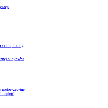
yzacji
ci (TDD, EDD)
ycznej budynków
y motoryzacyjnej
 Shopping)