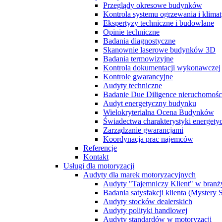
Przeglądy okresowe budynków
Kontrola systemu ogrzewania i klimat
Ekspertyzy techniczne i budowlane
Opinie techniczne
Badania diagnostyczne
Skanownie laserowe budynków 3D
Badania termowizyjne
Kontrola dokumentacji wykonawczej
Kontrole gwarancyjne
Audyty techniczne
Badanie Due Diligence nieruchomoś
Audyt energetyczny budynku
Wielokryterialna Ocena Budynków
Świadectwa charakterystyki energet
Zarządzanie gwarancjami
Koordynacja prac najemców
Referencje
Kontakt
Usługi dla motoryzacji
Audyty dla marek motoryzacyjnych
Audyty "Tajemniczy Klient" w branż
Badania satysfakcji klienta (Mystery
Audyty stocków dealerskich
Audyty polityki handlowej
Audyty standardów w motoryzacji