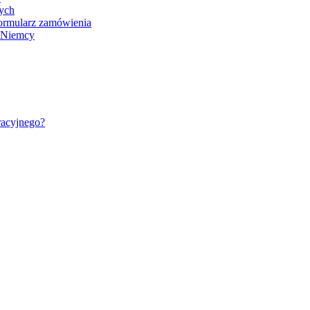
nych
ormularz zamówienia
- Niemcy
racyjnego?