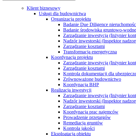
Klient biznesowy
Usługi dla budownictwa
Organizacja projektu
Badanie Due Diligence nieruchomoś
Badanie środowiska gruntowo-wodn
Zarządzanie inwestycją (Inżynier kont
Nadzór inwestorski (Inspektor nadzor
Zarządzanie kosztami
Transformacja energetyczna
Koordynacja projektu
Zarządzanie inwestycją (Inżynier kont
Zarządzanie kosztami
Kontrola dokumentacji dla ubezpiecz
Zrównoważone budownictwo
Koordynacja BHP
Realizacja inwestycji
Zarządzanie inwestycją (Inżynier kont
Nadzór inwestorski (Inspektor nadzor
Zarządzanie kosztami
Koordynacja prac najemców
Prowadzenie przetargów
Remediacja gruntów
Kontrola jakości
Eksploatacja obiektu