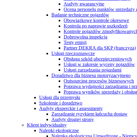
Audyty gwarancyjne
Ocena personelu punktów sprzedaży 
Badanie techniczne pojazdów
Obowiązkowe kontrole okresowe
Kontrola po naprawie uszkodzeń
Kontrole pojazdów zmodyfikowanych
Dobrowolna inspekcja
Testy emisji
Partner DEKRA dla SKP (franczyza)
Usługi rzeczoznawcze
Obsługa szkód ubezpieczeniowych
Usługi w zakresie wyceny pojazdów
Usługi zarządzania pojazdami
Doradztwo dla biznesu motoryzacyjnego
Outsourcing procesów biznesowych
Poprawa wydajności zarządzania i p
Poprawa wyników sprzedaży i obsług
Usługi dla przemysłu
Szkolenie i doradztwo
Audyty eksperckie i assessmenty
Zarządzanie ryzykiem łańcucha dostaw
Audyty drugiej strony
Klient indywidualny
Nalepki ekologiczne
Nalepka ekologiczna Umweltzone - Niemc