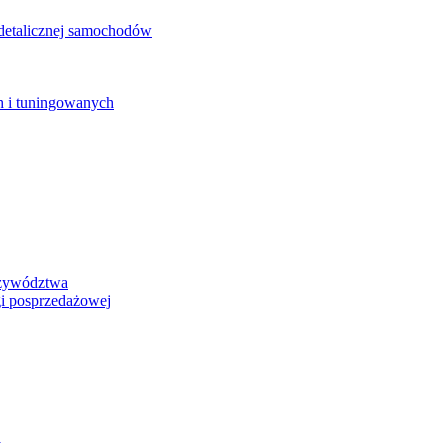
detalicznej samochodów
 i tuningowanych
rzywództwa
i posprzedażowej
y