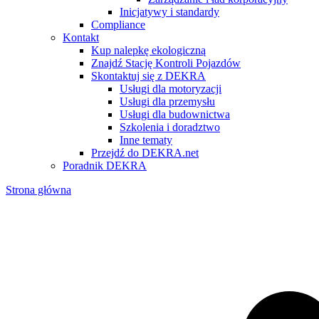
Inicjatywy i standardy
Compliance
Kontakt
Kup nalepkę ekologiczną
Znajdź Stację Kontroli Pojazdów
Skontaktuj się z DEKRA
Usługi dla motoryzacji
Usługi dla przemysłu
Usługi dla budownictwa
Szkolenia i doradztwo
Inne tematy
Przejdź do DEKRA.net
Poradnik DEKRA
Strona główna