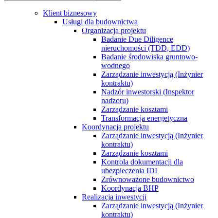
Klient biznesowy
Usługi dla budownictwa
Organizacja projektu
Badanie Due Diligence
nieruchomości (TDD, EDD)
Badanie środowiska gruntowo-
wodnego
Zarządzanie inwestycją (Inżynier
kontraktu)
Nadzór inwestorski (Inspektor
nadzoru)
Zarządzanie kosztami
Transformacja energetyczna
Koordynacja projektu
Zarządzanie inwestycją (Inżynier
kontraktu)
Zarządzanie kosztami
Kontrola dokumentacji dla
ubezpieczenia IDI
Zrównoważone budownictwo
Koordynacja BHP
Realizacja inwestycji
Zarządzanie inwestycją (Inżynier
kontraktu)