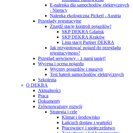
E-nalepka dla samochodów elektrycznych
- Niemcy
Nalepka ekologiczna Pickerl - Austria
Przeglądy rejestracyjne
Znajdź stację kontroli pojazdów!
SKP DEKRA Gdańsk
SKP DEKRA Kraków
Lista stacji Partner DEKRA
Jak przygotować pojazd do przeglądu
rejestracyjnego?
Przegląd serwisowy – z nami taniej!
Wycena i ocena pojazdu
Wyceny pojazdów i maszyn
Test baterii samochodów elektrycznych
Szkolenia
O DEKRA
Aktualności
Praca
Dokumenty
Zrównoważony rozwój
Strategia i cele
Klimat i środowisko
Łańcuch dostaw i wartości
Pracownicy i społeczeństwo