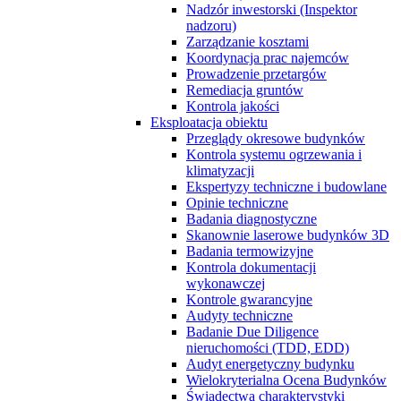
Nadzór inwestorski (Inspektor
nadzoru)
Zarządzanie kosztami
Koordynacja prac najemców
Prowadzenie przetargów
Remediacja gruntów
Kontrola jakości
Eksploatacja obiektu
Przeglądy okresowe budynków
Kontrola systemu ogrzewania i
klimatyzacji
Ekspertyzy techniczne i budowlane
Opinie techniczne
Badania diagnostyczne
Skanownie laserowe budynków 3D
Badania termowizyjne
Kontrola dokumentacji
wykonawczej
Kontrole gwarancyjne
Audyty techniczne
Badanie Due Diligence
nieruchomości (TDD, EDD)
Audyt energetyczny budynku
Wielokryterialna Ocena Budynków
Świadectwa charakterystyki