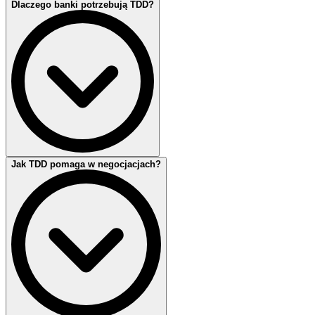
Dlaczego banki potrzebują TDD?
Czy TDD jest tylko dla inwestorów?
Nie. Z TDD (oraz EDD) korzystają nie tylko inwestorzy,
deweloperzy, właściciele nieruchomości i najemcy, ale coraz
częściej także kancelarie prawne, instytucje finansowe i biura
podatkowe.
Jak TDD pomaga w negocjacjach?
Dlaczego banki potrzebują TDD?
Aby otrzymać niezależną i wiarygodną ocenę stanu technicznego
budynku — co wzmacnia pewność decyzji kredytowych i ogranicza
ryzyko finansowe.