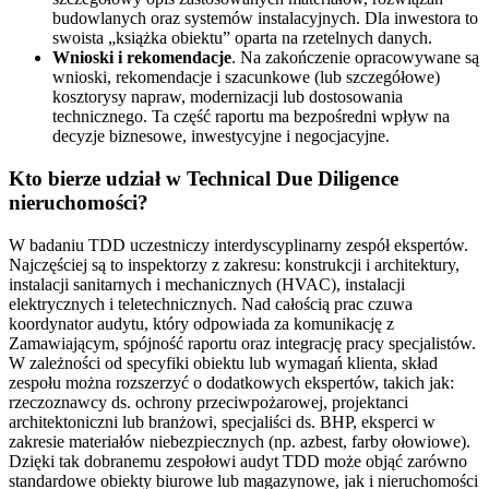
budowlanych oraz systemów instalacyjnych. Dla inwestora to
swoista „książka obiektu” oparta na rzetelnych danych.
Wnioski i rekomendacje
. Na zakończenie opracowywane są
wnioski, rekomendacje i szacunkowe (lub szczegółowe)
kosztorysy napraw, modernizacji lub dostosowania
technicznego. Ta część raportu ma bezpośredni wpływ na
decyzje biznesowe, inwestycyjne i negocjacyjne.
Kto bierze udział w Technical Due Diligence
nieruchomości?
W badaniu TDD uczestniczy interdyscyplinarny zespół ekspertów.
Najczęściej są to inspektorzy z zakresu: konstrukcji i architektury,
instalacji sanitarnych i mechanicznych (HVAC), instalacji
elektrycznych i teletechnicznych. Nad całością prac czuwa
koordynator audytu, który odpowiada za komunikację z
Zamawiającym, spójność raportu oraz integrację pracy specjalistów.
W zależności od specyfiki obiektu lub wymagań klienta, skład
zespołu można rozszerzyć o dodatkowych ekspertów, takich jak:
rzeczoznawcy ds. ochrony przeciwpożarowej, projektanci
architektoniczni lub branżowi, specjaliści ds. BHP, eksperci w
zakresie materiałów niebezpiecznych (np. azbest, farby ołowiowe).
Dzięki tak dobranemu zespołowi audyt TDD może objąć zarówno
standardowe obiekty biurowe lub magazynowe, jak i nieruchomości