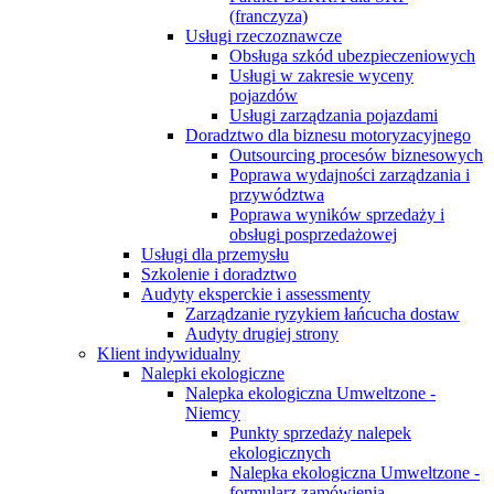
(franczyza)
Usługi rzeczoznawcze
Obsługa szkód ubezpieczeniowych
Usługi w zakresie wyceny
pojazdów
Usługi zarządzania pojazdami
Doradztwo dla biznesu motoryzacyjnego
Outsourcing procesów biznesowych
Poprawa wydajności zarządzania i
przywództwa
Poprawa wyników sprzedaży i
obsługi posprzedażowej
Usługi dla przemysłu
Szkolenie i doradztwo
Audyty eksperckie i assessmenty
Zarządzanie ryzykiem łańcucha dostaw
Audyty drugiej strony
Klient indywidualny
Nalepki ekologiczne
Nalepka ekologiczna Umweltzone -
Niemcy
Punkty sprzedaży nalepek
ekologicznych
Nalepka ekologiczna Umweltzone -
formularz zamówienia