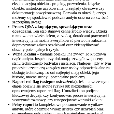
eksploatacyjną obiektu - projekty, pozwolenia, książkę
obiektu, instrukcje użytkowania, przeglądy okresowe czy
dokumentację powykonawczą. Pozwala to określić, czego
możemy się spodziewać podczas audytu oraz na co zwrócić
szczególną uwagę.
Proces Q&A z kupującym, sprzedającym oraz
doradcami.
Ten etap stanowi cenne źródło wiedzy. Dzięki
rozmowom z właścicielem, zarządcą, doradcami prawnymi i
inwestycyjnymi można zweryfikować pierwotne założenia,
doprecyzować zakres oczekiwań oraz zidentyfikować
obszary potencjalnych ryzyk.
Wizja lokalna
– badanie obiektu „na żywo” To kluczowa
część audytu. Inspektorzy dokonują szczegółowej oceny
stanu technicznego budynku i instalacji. Najlepiej, gdy w tym
procesie uczestniczą zarządcy oraz osoby odpowiedzialne za
obsługę techniczną. To oni najlepiej znają obiekt, jego
historię, mocne strony i potencjalne problemy.
Raport red flag (wstępne ostrzeżenia).
Jeśli na wczesnym
etapie pojawią się istotne ryzyka lub niezgodności,
opracowujemy raport red flag. Umożliwia on podjęcie
kluczowej decyzji: czy kontynuować proces inwestycyjny,
wstrzymać rozmowy, czy renegocjować warunki zakupu.
Pełny rapor
t to kompleksowe podsumowanie wyników
audytu, które obejmuje wykaz usterek czy uchybień oraz
szczegółowy opis zastosowanych materiałów, rozwiązań