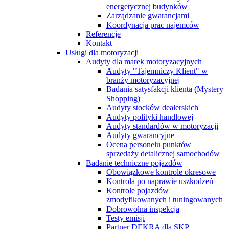
energetycznej budynków
Zarządzanie gwarancjami
Koordynacja prac najemców
Referencje
Kontakt
Usługi dla motoryzacji
Audyty dla marek motoryzacyjnych
Audyty "Tajemniczy Klient" w
branży motoryzacyjnej
Badania satysfakcji klienta (Mystery
Shopping)
Audyty stocków dealerskich
Audyty polityki handlowej
Audyty standardów w motoryzacji
Audyty gwarancyjne
Ocena personelu punktów
sprzedaży detalicznej samochodów
Badanie techniczne pojazdów
Obowiązkowe kontrole okresowe
Kontrola po naprawie uszkodzeń
Kontrole pojazdów
zmodyfikowanych i tuningowanych
Dobrowolna inspekcja
Testy emisji
Partner DEKRA dla SKP