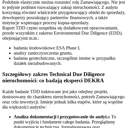
Podobnie elastycznie można rozumieć rolę Zamawiającego. Nie jest
to jedynie podmiot rozważający zakup nieruchomości. Z audytu
korzystają również właściciele przygotowujący obiekt do sprzedaży,
deweloperzy poszukujący partnerów finansowych, a także
instytucje wspierające procesy kupna-sprzedaży.
Raport TDD często uzupełnia się dodatkowymi opracowaniami,
przede wszystkim z zakresu Environmental Due Diligence (EDD),
obejmującymi m.in.:
badania środowiskowe ESA Phase I,
analizy zanieczyszczenia gruntu,
badania geotechniczne, szczególnie istotne w przypadku
działek niezabudowanych.
Szczegółowy zakres Technical Due Diligence
nieruchomości: co badają eksperci DEKRA
Każde badanie TDD traktowane jest jako odrębny projekt,
dostosowany do charakteru nieruchomości, potrzeb Zamawiającego
oraz celu inwestycji. Istnieje jednak kilka etapów, które są wspólne
dla większości audytów:
Analiza dokumentacji i przygotowanie do audyt.
u To
punkt wyjścia i fundament całego badania. Przeglądamy
dokumentację techniczną, formalnoprawną oraz