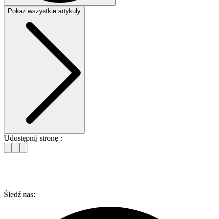
Pokaż wszystkie artykuły
Jak TDD pomaga w negocjacjach?
Daje rzetelne dane techniczne, które pomagają przygotować się do
rozmów i ocenić ryzyka jeszcze przed podpisaniem umowy.
Udostępnij stronę :
Śledź nas: