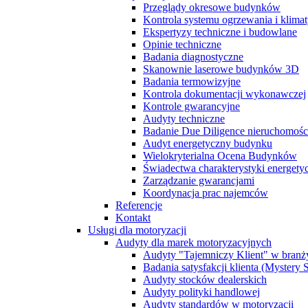
Przeglądy okresowe budynków
Kontrola systemu ogrzewania i klimat
Ekspertyzy techniczne i budowlane
Opinie techniczne
Badania diagnostyczne
Skanownie laserowe budynków 3D
Badania termowizyjne
Kontrola dokumentacji wykonawczej
Kontrole gwarancyjne
Audyty techniczne
Badanie Due Diligence nieruchomoś
Audyt energetyczny budynku
Wielokryterialna Ocena Budynków
Świadectwa charakterystyki energet
Zarządzanie gwarancjami
Koordynacja prac najemców
Referencje
Kontakt
Usługi dla motoryzacji
Audyty dla marek motoryzacyjnych
Audyty "Tajemniczy Klient" w branż
Badania satysfakcji klienta (Mystery
Audyty stocków dealerskich
Audyty polityki handlowej
Audyty standardów w motoryzacji