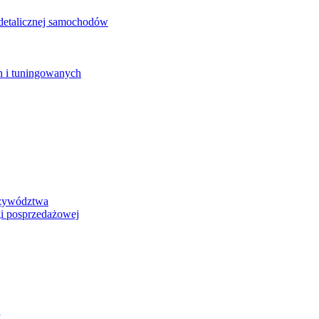
detalicznej samochodów
 i tuningowanych
rzywództwa
i posprzedażowej
y