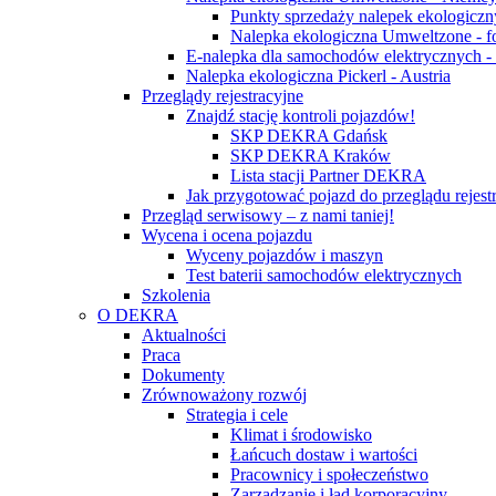
Punkty sprzedaży nalepek ekologicz
Nalepka ekologiczna Umweltzone - f
E-nalepka dla samochodów elektrycznych 
Nalepka ekologiczna Pickerl - Austria
Przeglądy rejestracyjne
Znajdź stację kontroli pojazdów!
SKP DEKRA Gdańsk
SKP DEKRA Kraków
Lista stacji Partner DEKRA
Jak przygotować pojazd do przeglądu rejest
Przegląd serwisowy – z nami taniej!
Wycena i ocena pojazdu
Wyceny pojazdów i maszyn
Test baterii samochodów elektrycznych
Szkolenia
O DEKRA
Aktualności
Praca
Dokumenty
Zrównoważony rozwój
Strategia i cele
Klimat i środowisko
Łańcuch dostaw i wartości
Pracownicy i społeczeństwo
Zarządzanie i ład korporacyjny