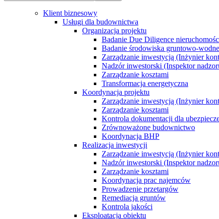
Klient biznesowy
Usługi dla budownictwa
Organizacja projektu
Badanie Due Diligence nieruchomoś
Badanie środowiska gruntowo-wodn
Zarządzanie inwestycją (Inżynier kont
Nadzór inwestorski (Inspektor nadzor
Zarządzanie kosztami
Transformacja energetyczna
Koordynacja projektu
Zarządzanie inwestycją (Inżynier kont
Zarządzanie kosztami
Kontrola dokumentacji dla ubezpiecz
Zrównoważone budownictwo
Koordynacja BHP
Realizacja inwestycji
Zarządzanie inwestycją (Inżynier kont
Nadzór inwestorski (Inspektor nadzor
Zarządzanie kosztami
Koordynacja prac najemców
Prowadzenie przetargów
Remediacja gruntów
Kontrola jakości
Eksploatacja obiektu