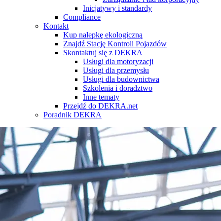
Inicjatywy i standardy
Compliance
Kontakt
Kup nalepkę ekologiczną
Znajdź Stację Kontroli Pojazdów
Skontaktuj się z DEKRA
Usługi dla motoryzacji
Usługi dla przemysłu
Usługi dla budownictwa
Szkolenia i doradztwo
Inne tematy
Przejdź do DEKRA.net
Poradnik DEKRA