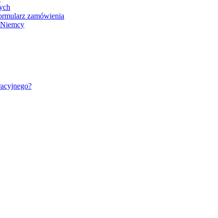
nych
ormularz zamówienia
- Niemcy
racyjnego?