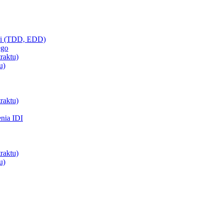
ci (TDD, EDD)
ego
raktu)
u)
raktu)
enia IDI
raktu)
u)