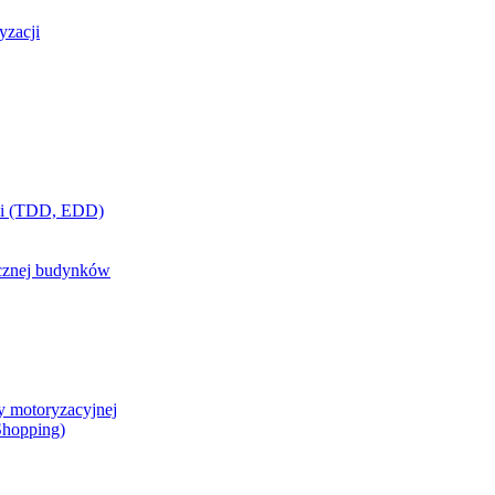
yzacji
ci (TDD, EDD)
ycznej budynków
y motoryzacyjnej
 Shopping)