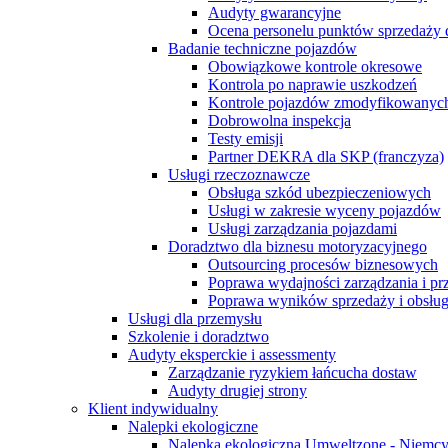
Audyty gwarancyjne
Ocena personelu punktów sprzedaży 
Badanie techniczne pojazdów
Obowiązkowe kontrole okresowe
Kontrola po naprawie uszkodzeń
Kontrole pojazdów zmodyfikowanych
Dobrowolna inspekcja
Testy emisji
Partner DEKRA dla SKP (franczyza)
Usługi rzeczoznawcze
Obsługa szkód ubezpieczeniowych
Usługi w zakresie wyceny pojazdów
Usługi zarządzania pojazdami
Doradztwo dla biznesu motoryzacyjnego
Outsourcing procesów biznesowych
Poprawa wydajności zarządzania i p
Poprawa wyników sprzedaży i obsług
Usługi dla przemysłu
Szkolenie i doradztwo
Audyty eksperckie i assessmenty
Zarządzanie ryzykiem łańcucha dostaw
Audyty drugiej strony
Klient indywidualny
Nalepki ekologiczne
Nalepka ekologiczna Umweltzone - Niemc