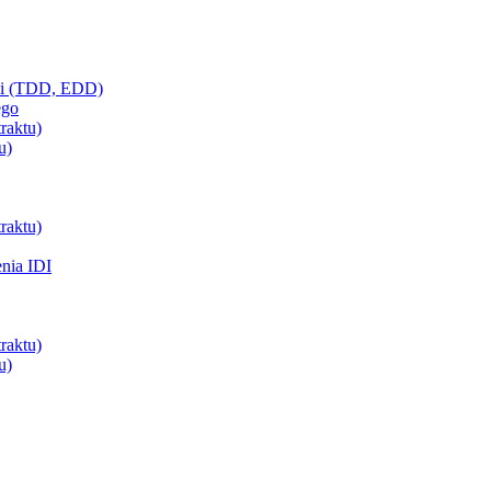
ci (TDD, EDD)
ego
raktu)
u)
raktu)
enia IDI
raktu)
u)