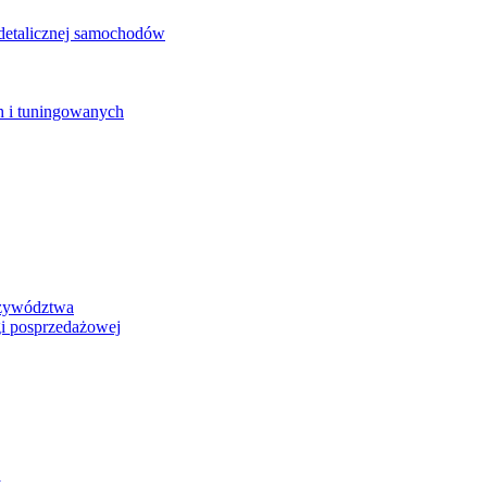
detalicznej samochodów
 i tuningowanych
rzywództwa
i posprzedażowej
y