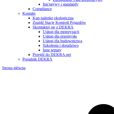
Inicjatywy i standardy
Compliance
Kontakt
Kup nalepkę ekologiczną
Znajdź Stację Kontroli Pojazdów
Skontaktuj się z DEKRA
Usługi dla motoryzacji
Usługi dla przemysłu
Usługi dla budownictwa
Szkolenia i doradztwo
Inne tematy
Przejdź do DEKRA.net
Poradnik DEKRA
Strona główna