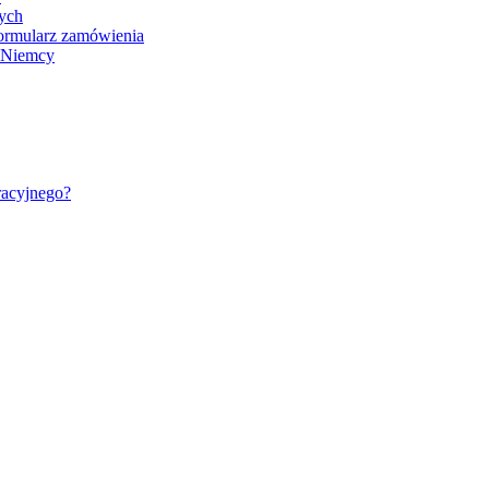
nych
ormularz zamówienia
- Niemcy
racyjnego?