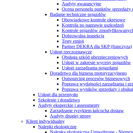
Audyty gwarancyjne
Ocena personelu punktów sprzedaży 
Badanie techniczne pojazdów
Obowiązkowe kontrole okresowe
Kontrola po naprawie uszkodzeń
Kontrole pojazdów zmodyfikowanych
Dobrowolna inspekcja
Testy emisji
Partner DEKRA dla SKP (franczyza)
Usługi rzeczoznawcze
Obsługa szkód ubezpieczeniowych
Usługi w zakresie wyceny pojazdów
Usługi zarządzania pojazdami
Doradztwo dla biznesu motoryzacyjnego
Outsourcing procesów biznesowych
Poprawa wydajności zarządzania i p
Poprawa wyników sprzedaży i obsług
Usługi dla przemysłu
Szkolenie i doradztwo
Audyty eksperckie i assessmenty
Zarządzanie ryzykiem łańcucha dostaw
Audyty drugiej strony
Klient indywidualny
Nalepki ekologiczne
Nalepka ekologiczna Umweltzone - Niemc