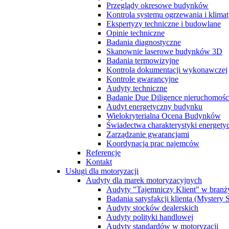
Przeglądy okresowe budynków
Kontrola systemu ogrzewania i klimat
Ekspertyzy techniczne i budowlane
Opinie techniczne
Badania diagnostyczne
Skanownie laserowe budynków 3D
Badania termowizyjne
Kontrola dokumentacji wykonawczej
Kontrole gwarancyjne
Audyty techniczne
Badanie Due Diligence nieruchomoś
Audyt energetyczny budynku
Wielokryterialna Ocena Budynków
Świadectwa charakterystyki energet
Zarządzanie gwarancjami
Koordynacja prac najemców
Referencje
Kontakt
Usługi dla motoryzacji
Audyty dla marek motoryzacyjnych
Audyty "Tajemniczy Klient" w branż
Badania satysfakcji klienta (Mystery
Audyty stocków dealerskich
Audyty polityki handlowej
Audyty standardów w motoryzacji