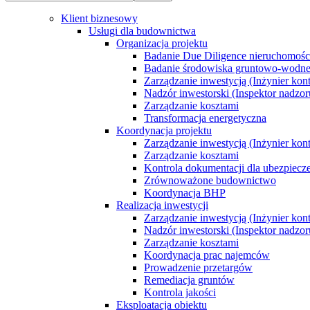
Klient biznesowy
Usługi dla budownictwa
Organizacja projektu
Badanie Due Diligence nieruchomoś
Badanie środowiska gruntowo-wodn
Zarządzanie inwestycją (Inżynier kont
Nadzór inwestorski (Inspektor nadzor
Zarządzanie kosztami
Transformacja energetyczna
Koordynacja projektu
Zarządzanie inwestycją (Inżynier kont
Zarządzanie kosztami
Kontrola dokumentacji dla ubezpiecz
Zrównoważone budownictwo
Koordynacja BHP
Realizacja inwestycji
Zarządzanie inwestycją (Inżynier kont
Nadzór inwestorski (Inspektor nadzor
Zarządzanie kosztami
Koordynacja prac najemców
Prowadzenie przetargów
Remediacja gruntów
Kontrola jakości
Eksploatacja obiektu