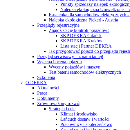
Punkty sprzedaży nalepek ekologicz
Nalepka ekologiczna Umweltzone - f
E-nalepka dla samochodów elektrycznych 
Nalepka ekologiczna Pickerl - Austria
Przeglądy rejestracyjne
Znajdź stację kontroli pojazdów!
SKP DEKRA Gdańsk
SKP DEKRA Kraków
Lista stacji Partner DEKRA
Jak przygotować pojazd do przeglądu rejest
Przegląd serwisowy – z nami taniej!
Wycena i ocena pojazdu
Wyceny pojazdów i maszyn
Test baterii samochodów elektrycznych
Szkolenia
O DEKRA
Aktualności
Praca
Dokumenty
Zrównoważony rozwój
Strategia i cele
Klimat i środowisko
Łańcuch dostaw i wartości
Pracownicy i społeczeństwo
Zarządzanie i ład korporacyjny