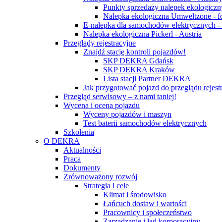
Punkty sprzedaży nalepek ekologicz
Nalepka ekologiczna Umweltzone - f
E-nalepka dla samochodów elektrycznych 
Nalepka ekologiczna Pickerl - Austria
Przeglądy rejestracyjne
Znajdź stację kontroli pojazdów!
SKP DEKRA Gdańsk
SKP DEKRA Kraków
Lista stacji Partner DEKRA
Jak przygotować pojazd do przeglądu rejest
Przegląd serwisowy – z nami taniej!
Wycena i ocena pojazdu
Wyceny pojazdów i maszyn
Test baterii samochodów elektrycznych
Szkolenia
O DEKRA
Aktualności
Praca
Dokumenty
Zrównoważony rozwój
Strategia i cele
Klimat i środowisko
Łańcuch dostaw i wartości
Pracownicy i społeczeństwo
Zarządzanie i ład korporacyjny