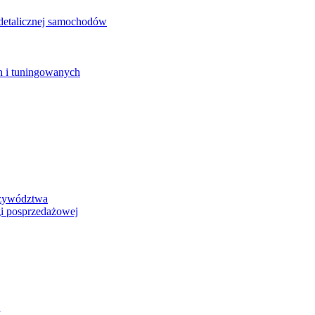
detalicznej samochodów
 i tuningowanych
rzywództwa
i posprzedażowej
y