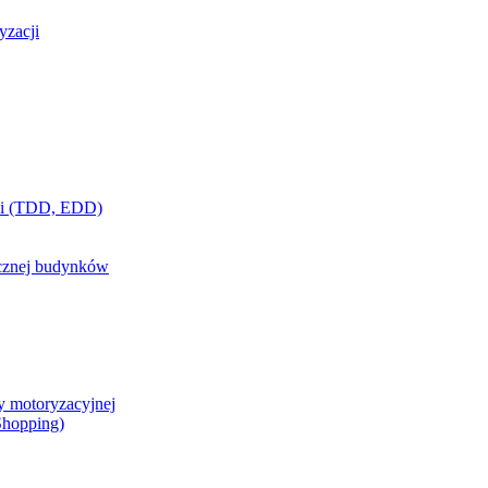
yzacji
ci (TDD, EDD)
ycznej budynków
y motoryzacyjnej
 Shopping)