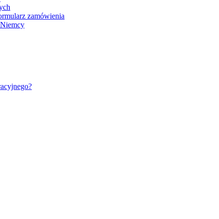
nych
ormularz zamówienia
- Niemcy
racyjnego?