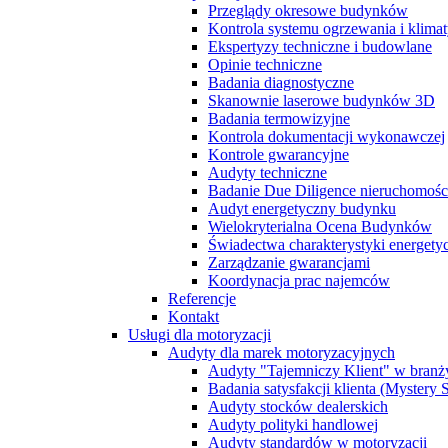
Przeglądy okresowe budynków
Kontrola systemu ogrzewania i klimat
Ekspertyzy techniczne i budowlane
Opinie techniczne
Badania diagnostyczne
Skanownie laserowe budynków 3D
Badania termowizyjne
Kontrola dokumentacji wykonawczej
Kontrole gwarancyjne
Audyty techniczne
Badanie Due Diligence nieruchomoś
Audyt energetyczny budynku
Wielokryterialna Ocena Budynków
Świadectwa charakterystyki energet
Zarządzanie gwarancjami
Koordynacja prac najemców
Referencje
Kontakt
Usługi dla motoryzacji
Audyty dla marek motoryzacyjnych
Audyty "Tajemniczy Klient" w branż
Badania satysfakcji klienta (Mystery
Audyty stocków dealerskich
Audyty polityki handlowej
Audyty standardów w motoryzacji