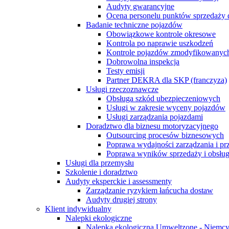
Audyty gwarancyjne
Ocena personelu punktów sprzedaży 
Badanie techniczne pojazdów
Obowiązkowe kontrole okresowe
Kontrola po naprawie uszkodzeń
Kontrole pojazdów zmodyfikowanych
Dobrowolna inspekcja
Testy emisji
Partner DEKRA dla SKP (franczyza)
Usługi rzeczoznawcze
Obsługa szkód ubezpieczeniowych
Usługi w zakresie wyceny pojazdów
Usługi zarządzania pojazdami
Doradztwo dla biznesu motoryzacyjnego
Outsourcing procesów biznesowych
Poprawa wydajności zarządzania i p
Poprawa wyników sprzedaży i obsług
Usługi dla przemysłu
Szkolenie i doradztwo
Audyty eksperckie i assessmenty
Zarządzanie ryzykiem łańcucha dostaw
Audyty drugiej strony
Klient indywidualny
Nalepki ekologiczne
Nalepka ekologiczna Umweltzone - Niemc