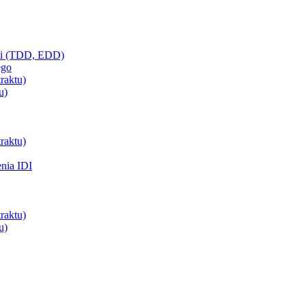
ci (TDD, EDD)
ego
raktu)
u)
raktu)
enia IDI
raktu)
u)