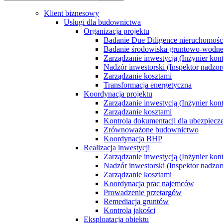
Klient biznesowy
Usługi dla budownictwa
Organizacja projektu
Badanie Due Diligence nieruchomoś
Badanie środowiska gruntowo-wodn
Zarządzanie inwestycją (Inżynier kont
Nadzór inwestorski (Inspektor nadzor
Zarządzanie kosztami
Transformacja energetyczna
Koordynacja projektu
Zarządzanie inwestycją (Inżynier kont
Zarządzanie kosztami
Kontrola dokumentacji dla ubezpiecz
Zrównoważone budownictwo
Koordynacja BHP
Realizacja inwestycji
Zarządzanie inwestycją (Inżynier kont
Nadzór inwestorski (Inspektor nadzor
Zarządzanie kosztami
Koordynacja prac najemców
Prowadzenie przetargów
Remediacja gruntów
Kontrola jakości
Eksploatacja obiektu