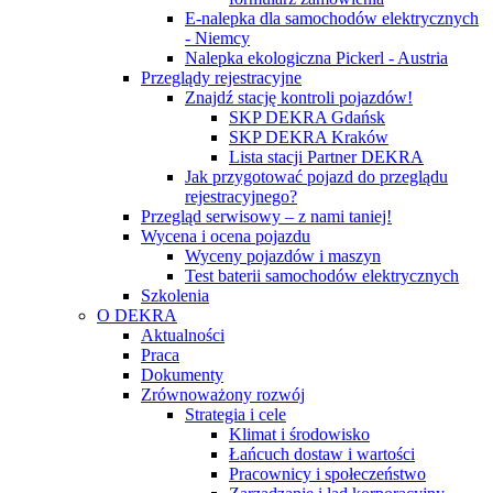
E-nalepka dla samochodów elektrycznych
- Niemcy
Nalepka ekologiczna Pickerl - Austria
Przeglądy rejestracyjne
Znajdź stację kontroli pojazdów!
SKP DEKRA Gdańsk
SKP DEKRA Kraków
Lista stacji Partner DEKRA
Jak przygotować pojazd do przeglądu
rejestracyjnego?
Przegląd serwisowy – z nami taniej!
Wycena i ocena pojazdu
Wyceny pojazdów i maszyn
Test baterii samochodów elektrycznych
Szkolenia
O DEKRA
Aktualności
Praca
Dokumenty
Zrównoważony rozwój
Strategia i cele
Klimat i środowisko
Łańcuch dostaw i wartości
Pracownicy i społeczeństwo