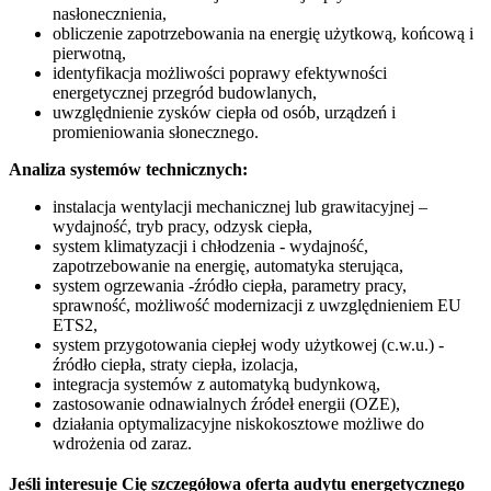
nasłonecznienia,
obliczenie zapotrzebowania na energię użytkową, końcową i
pierwotną,
identyfikacja możliwości poprawy efektywności
energetycznej przegród budowlanych,
uwzględnienie zysków ciepła od osób, urządzeń i
promieniowania słonecznego.
Analiza systemów technicznych:
instalacja wentylacji mechanicznej lub grawitacyjnej –
wydajność, tryb pracy, odzysk ciepła,
system klimatyzacji i chłodzenia - wydajność,
zapotrzebowanie na energię, automatyka sterująca,
system ogrzewania -źródło ciepła, parametry pracy,
sprawność, możliwość modernizacji z uwzględnieniem EU
ETS2,
system przygotowania ciepłej wody użytkowej (c.w.u.) -
źródło ciepła, straty ciepła, izolacja,
integracja systemów z automatyką budynkową,
zastosowanie odnawialnych źródeł energii (OZE),
działania optymalizacyjne niskokosztowe możliwe do
wdrożenia od zaraz.
Jeśli interesuje Cię szczegółowa oferta audytu energetycznego