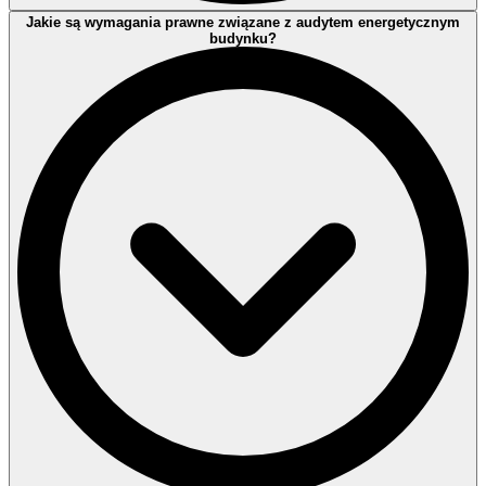
Zalecenia obejmują m.in.:
Jakie są wymagania prawne związane z audytem energetycznym
budynku?
wymianę lub modernizację źródła ciepła,
docieplenie przegród zewnętrznych,
wymianę stolarki okiennej i drzwiowej,
optymalizację pracy instalacji i urządzeń technicznych,
zastosowanie automatyki budynkowej i OZE.
Każde zalecenie poparte jest analizą techniczną i ekonomiczną.