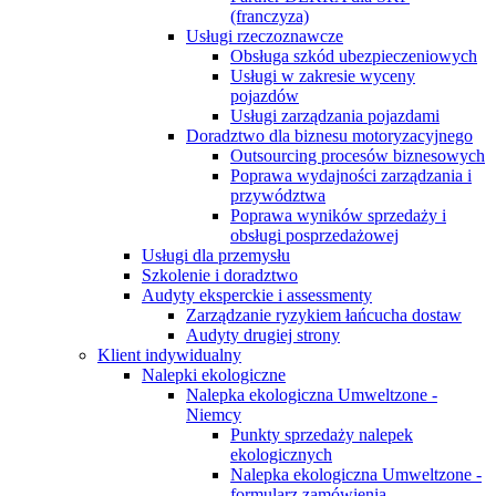
(franczyza)
Usługi rzeczoznawcze
Obsługa szkód ubezpieczeniowych
Usługi w zakresie wyceny
pojazdów
Usługi zarządzania pojazdami
Doradztwo dla biznesu motoryzacyjnego
Outsourcing procesów biznesowych
Poprawa wydajności zarządzania i
przywództwa
Poprawa wyników sprzedaży i
obsługi posprzedażowej
Usługi dla przemysłu
Szkolenie i doradztwo
Audyty eksperckie i assessmenty
Zarządzanie ryzykiem łańcucha dostaw
Audyty drugiej strony
Klient indywidualny
Nalepki ekologiczne
Nalepka ekologiczna Umweltzone -
Niemcy
Punkty sprzedaży nalepek
ekologicznych
Nalepka ekologiczna Umweltzone -
formularz zamówienia