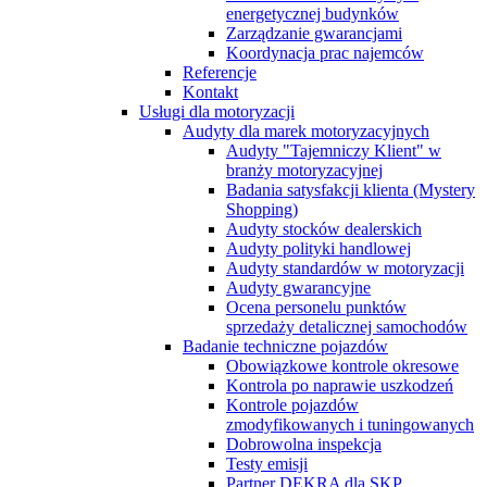
energetycznej budynków
Zarządzanie gwarancjami
Koordynacja prac najemców
Referencje
Kontakt
Usługi dla motoryzacji
Audyty dla marek motoryzacyjnych
Audyty "Tajemniczy Klient" w
branży motoryzacyjnej
Badania satysfakcji klienta (Mystery
Shopping)
Audyty stocków dealerskich
Audyty polityki handlowej
Audyty standardów w motoryzacji
Audyty gwarancyjne
Ocena personelu punktów
sprzedaży detalicznej samochodów
Badanie techniczne pojazdów
Obowiązkowe kontrole okresowe
Kontrola po naprawie uszkodzeń
Kontrole pojazdów
zmodyfikowanych i tuningowanych
Dobrowolna inspekcja
Testy emisji
Partner DEKRA dla SKP