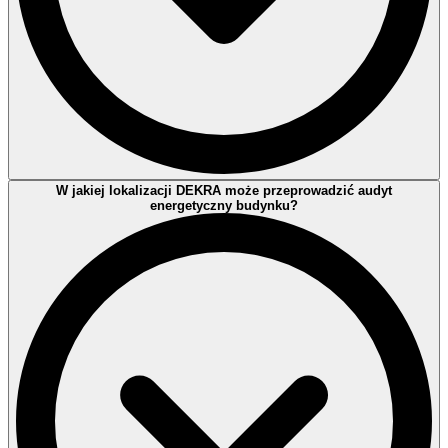
Nie. Audyt realizowany jest w sposób bezinwazyjny i nie zakłóca
W jakiej lokalizacji DEKRA może przeprowadzić audyt
normalnego użytkowania obiektu.
energetyczny budynku?