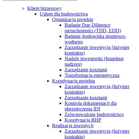
Klient biznesowy
Usługi dla budownictwa
Organizacja projektu
Badanie Due Diligence
nieruchomości (TDD, EDD)
Badanie środowiska gruntowo-
wodnego
Zarządzanie inwestycją (Inżynier
kontraktu)
Nadzór inwestorski (Inspektor
nadzoru)
Zarządzanie kosztami
Transformacja energetyczna
Koordynacja projektu
Zarządzanie inwestycją (Inżynier
kontraktu)
Zarządzanie kosztami
Kontrola dokumentacji dla
ubezpieczenia IDI
Zrównoważone budownictwo
Koordynacja BHP
Realizacja inwestycji
Zarządzanie inwestycją (Inżynier
kontraktu)