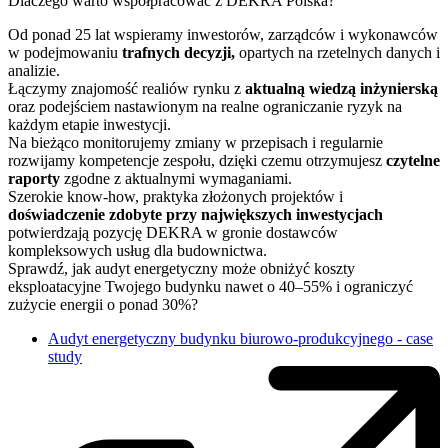
Dlaczego warto współpracować z DEKRA Polska?
Od ponad 25 lat wspieramy inwestorów, zarządców i wykonawców
w podejmowaniu
trafnych decyzji,
opartych na rzetelnych danych i
analizie.
Łączymy znajomość realiów rynku z
aktualną wiedzą inżynierską
oraz podejściem nastawionym na realne ograniczanie ryzyk na
każdym etapie inwestycji.
Na bieżąco monitorujemy zmiany w przepisach i regularnie
rozwijamy kompetencje zespołu, dzięki czemu otrzymujesz
czytelne
raporty
zgodne z aktualnymi wymaganiami.
Szerokie know-how, praktyka złożonych projektów i
doświadczenie zdobyte przy największych inwestycjach
potwierdzają pozycję DEKRA w gronie dostawców
kompleksowych usług dla budownictwa.
Sprawdź, jak audyt energetyczny może obniżyć koszty
eksploatacyjne Twojego budynku nawet o 40–55% i ograniczyć
zużycie energii o ponad 30%?
Audyt energetyczny budynku biurowo-produkcyjnego - case
study