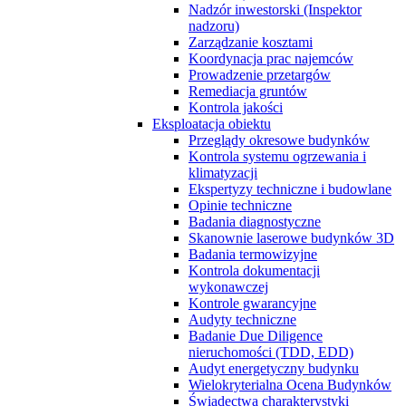
Nadzór inwestorski (Inspektor
nadzoru)
Zarządzanie kosztami
Koordynacja prac najemców
Prowadzenie przetargów
Remediacja gruntów
Kontrola jakości
Eksploatacja obiektu
Przeglądy okresowe budynków
Kontrola systemu ogrzewania i
klimatyzacji
Ekspertyzy techniczne i budowlane
Opinie techniczne
Badania diagnostyczne
Skanownie laserowe budynków 3D
Badania termowizyjne
Kontrola dokumentacji
wykonawczej
Kontrole gwarancyjne
Audyty techniczne
Badanie Due Diligence
nieruchomości (TDD, EDD)
Audyt energetyczny budynku
Wielokryterialna Ocena Budynków
Świadectwa charakterystyki