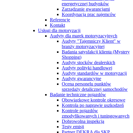
energetycznej budynków
Zarządzanie gwarancjami
Koordynacja prac najemców
Referencje
Kontakt
Usługi dla motoryzacji
Audyty dla marek motoryzacyjnych
Audyty "Tajemniczy Klient" w
branży motoryzacyjnej
Badania satysfakcji klienta (Mystery
Shopping)
Audyty stocków dealerskich
Audyty polityki handlowej
Audyty standardów w motoryzacji
Audyty gwarancyjne
Ocena personelu punktów
sprzedaży detalicznej samochodów
Badanie techniczne pojazdów
Obowiązkowe kontrole okresowe
Kontrola po naprawie uszkodzeń
Kontrole pojazdów
zmodyfikowanych i tuningowanych
Dobrowolna inspekcja
Testy emisji
Partner DEKRA dla SKP