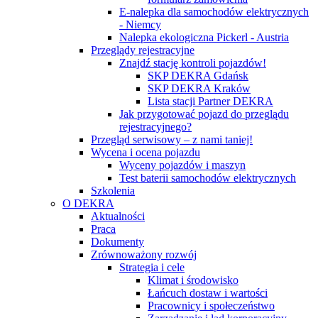
E-nalepka dla samochodów elektrycznych
- Niemcy
Nalepka ekologiczna Pickerl - Austria
Przeglądy rejestracyjne
Znajdź stację kontroli pojazdów!
SKP DEKRA Gdańsk
SKP DEKRA Kraków
Lista stacji Partner DEKRA
Jak przygotować pojazd do przeglądu
rejestracyjnego?
Przegląd serwisowy – z nami taniej!
Wycena i ocena pojazdu
Wyceny pojazdów i maszyn
Test baterii samochodów elektrycznych
Szkolenia
O DEKRA
Aktualności
Praca
Dokumenty
Zrównoważony rozwój
Strategia i cele
Klimat i środowisko
Łańcuch dostaw i wartości
Pracownicy i społeczeństwo