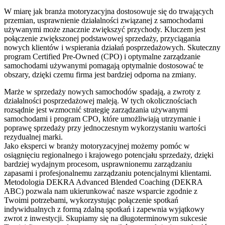
W miarę jak branża motoryzacyjna dostosowuje się do trwających
przemian, usprawnienie działalności związanej z samochodami
używanymi może znacznie zwiększyć przychody. Kluczem jest
połączenie zwiększonej podstawowej sprzedaży, przyciągania
nowych klientów i wspierania działań posprzedażowych. Skuteczny
program Certified Pre-Owned (CPO) i optymalne zarządzanie
samochodami używanymi pomagają optymalnie dostosować te
obszary, dzięki czemu firma jest bardziej odporna na zmiany.
Marże w sprzedaży nowych samochodów spadają, a zwroty z
działalności posprzedażowej maleją. W tych okolicznościach
rozsądnie jest wzmocnić strategię zarządzania używanymi
samochodami i program CPO, które umożliwiają utrzymanie i
poprawę sprzedaży przy jednoczesnym wykorzystaniu wartości
rezydualnej marki.
Jako eksperci w branży motoryzacyjnej możemy pomóc w
osiągnięciu regionalnego i krajowego potencjału sprzedaży, dzięki
bardziej wydajnym procesom, usprawnionemu zarządzaniu
zapasami i profesjonalnemu zarządzaniu potencjalnymi klientami.
Metodologia DEKRA Advanced Blended Coaching (DEKRA
ABC) pozwala nam ukierunkować nasze wsparcie zgodnie z
Twoimi potrzebami, wykorzystując połączenie spotkań
indywidualnych z formą zdalną spotkań i zapewnia wyjątkowy
zwrot z inwestycji. Skupiamy się na długoterminowym sukcesie