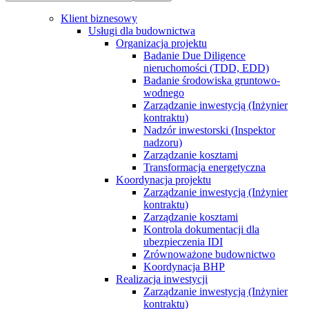
Klient biznesowy
Usługi dla budownictwa
Organizacja projektu
Badanie Due Diligence
nieruchomości (TDD, EDD)
Badanie środowiska gruntowo-
wodnego
Zarządzanie inwestycją (Inżynier
kontraktu)
Nadzór inwestorski (Inspektor
nadzoru)
Zarządzanie kosztami
Transformacja energetyczna
Koordynacja projektu
Zarządzanie inwestycją (Inżynier
kontraktu)
Zarządzanie kosztami
Kontrola dokumentacji dla
ubezpieczenia IDI
Zrównoważone budownictwo
Koordynacja BHP
Realizacja inwestycji
Zarządzanie inwestycją (Inżynier
kontraktu)