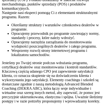
merchandisingu, punktów sprzedaży (POS) i produktów
komunikacyjnych.
Następnie nasi eksperci pomogą Ci z elementami strukturalnymi
programu. Razem:
Określamy struktury i warunków członkostwa dealerów w
programie.
Opracujemy przewodnik po programie zawierający normy,
standardy i procesy, które należy wdrożyć.
Opracujemy narzędzia zarządzania do monitorowania
wydajności poszczególnych dealerów i całego programu.
Wesprzemy rozwój strony internetowej programu i
lokalizatora samochodów.
Jesteśmy po Twojej stronie podczas wdrażania programu,
certyfikacji dealerów oraz monitorowania i kontroli standardów.
Kluczową częścią udanego CPO jest zapewnienie satysfakcji
klienta, co oznacza skupienie się na doświadczeniu klienta i
wykorzystaniu jego satysfakcji. Elementy coachingu i szkoleń są
dostarczane zgodnie z naszą metodologią Advanced Blended
Coaching (DEKRA ABC), która łączy sesje indywidualne i
wirtualne oraz szereg innych metod, aby zapewnić, że pomoc jest
precyzyjnie ukierunkowana, elastyczna i spójna. Uważnie śledzimy
postępy i w razie potrzeby proponujemy i wprowadzamy korekty.