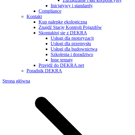
Zarządzanie i ład korporacyjny
Inicjatywy i standardy
Compliance
Kontakt
Kup nalepkę ekologiczną
Znajdź Stację Kontroli Pojazdów
Skontaktuj się z DEKRA
Usługi dla motoryzacji
Usługi dla przemysłu
Usługi dla budownictwa
Szkolenia i doradztwo
Inne tematy
Przejdź do DEKRA.net
Poradnik DEKRA
Strona główna