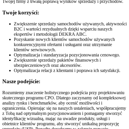
Twojej firmy z trwałą poprawą wyników sprzedaży i przychodów.
Twoje korzyści:
Zwiększenie sprzedaży samochodów używanych, aktywności
B2C i wartości rezydualnych dzięki wsparciu naszych
ekspertów i metodologii DEKRA ABC.
Pozyskanie nowych klientów samochodów używanych
konkurencyjnymi ofertami i usługami oraz utrzymanie
klientów serwisowych.
Optymalizacja i standaryzacja pozycjonowania cenowego.
Zwiększenie sprzedaży pakietów finansowych i
ubezpieczeniowych oraz akcesoriów.
Optymalizacja relacji z klientami i poprawa ich satysfakcji.
Nasze podejście:
Rozumiemy znaczenie holistycznego podejścia przy projektowaniu
skutecznego programu CPO. Dlatego zaczynamy od kompleksowej
analizy rynku i benchmarków, aby ocenić możliwości i
ograniczenia. Opierając się na naszych ustaleniach, współpracujemy
z Tobą nad optymalnym pozycjonowaniem i pomagamy stworzyć
identyfikację wizualną, mając na uwadze produkty, usługi i
obietnice klientów programu, aby stworzyć unikalną propozycję
sprzedaży (USP). Ponadto doradzamy w zakresie rozwoju