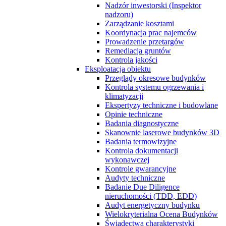
Nadzór inwestorski (Inspektor
nadzoru)
Zarządzanie kosztami
Koordynacja prac najemców
Prowadzenie przetargów
Remediacja gruntów
Kontrola jakości
Eksploatacja obiektu
Przeglądy okresowe budynków
Kontrola systemu ogrzewania i
klimatyzacji
Ekspertyzy techniczne i budowlane
Opinie techniczne
Badania diagnostyczne
Skanownie laserowe budynków 3D
Badania termowizyjne
Kontrola dokumentacji
wykonawczej
Kontrole gwarancyjne
Audyty techniczne
Badanie Due Diligence
nieruchomości (TDD, EDD)
Audyt energetyczny budynku
Wielokryterialna Ocena Budynków
Świadectwa charakterystyki