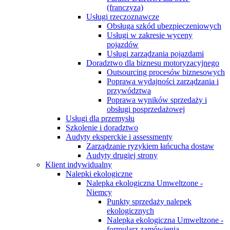
(franczyza)
Usługi rzeczoznawcze
Obsługa szkód ubezpieczeniowych
Usługi w zakresie wyceny
pojazdów
Usługi zarządzania pojazdami
Doradztwo dla biznesu motoryzacyjnego
Outsourcing procesów biznesowych
Poprawa wydajności zarządzania i
przywództwa
Poprawa wyników sprzedaży i
obsługi posprzedażowej
Usługi dla przemysłu
Szkolenie i doradztwo
Audyty eksperckie i assessmenty
Zarządzanie ryzykiem łańcucha dostaw
Audyty drugiej strony
Klient indywidualny
Nalepki ekologiczne
Nalepka ekologiczna Umweltzone -
Niemcy
Punkty sprzedaży nalepek
ekologicznych
Nalepka ekologiczna Umweltzone -
formularz zamówienia