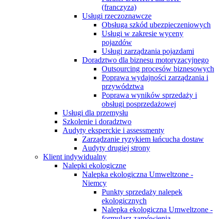
(franczyza)
Usługi rzeczoznawcze
Obsługa szkód ubezpieczeniowych
Usługi w zakresie wyceny
pojazdów
Usługi zarządzania pojazdami
Doradztwo dla biznesu motoryzacyjnego
Outsourcing procesów biznesowych
Poprawa wydajności zarządzania i
przywództwa
Poprawa wyników sprzedaży i
obsługi posprzedażowej
Usługi dla przemysłu
Szkolenie i doradztwo
Audyty eksperckie i assessmenty
Zarządzanie ryzykiem łańcucha dostaw
Audyty drugiej strony
Klient indywidualny
Nalepki ekologiczne
Nalepka ekologiczna Umweltzone -
Niemcy
Punkty sprzedaży nalepek
ekologicznych
Nalepka ekologiczna Umweltzone -
formularz zamówienia