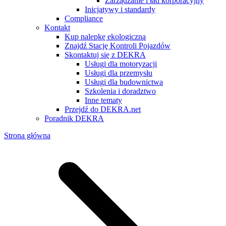
Zarządzanie i ład korporacyjny
Inicjatywy i standardy
Compliance
Kontakt
Kup nalepkę ekologiczną
Znajdź Stację Kontroli Pojazdów
Skontaktuj się z DEKRA
Usługi dla motoryzacji
Usługi dla przemysłu
Usługi dla budownictwa
Szkolenia i doradztwo
Inne tematy
Przejdź do DEKRA.net
Poradnik DEKRA
Strona główna