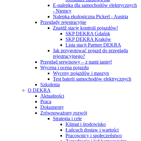
E-nalepka dla samochodów elektrycznych
- Niemcy
Nalepka ekologiczna Pickerl - Austria
Przeglądy rejestracyjne
Znajdź stację kontroli pojazdów!
SKP DEKRA Gdańsk
SKP DEKRA Kraków
Lista stacji Partner DEKRA
Jak przygotować pojazd do przeglądu
rejestracyjnego?
Przegląd serwisowy – z nami taniej!
Wycena i ocena pojazdu
Wyceny pojazdów i maszyn
Test baterii samochodów elektrycznych
Szkolenia
O DEKRA
Aktualności
Praca
Dokumenty
Zrównoważony rozwój
Strategia i cele
Klimat i środowisko
Łańcuch dostaw i wartości
Pracownicy i społeczeństwo