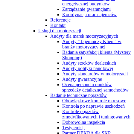
energetycznej budynków
Zarządzanie gwarancjami
Koordynacja prac najemców
Referencje
Kontakt
Usługi dla motoryzacji
Audyty dla marek motoryzacyjnych
Audyty "Tajemniczy Klient" w
branży motoryzacyjnej
Badania satysfakcji klienta (Mystery
Shopping)
Audyty stocków dealerskich
Audyty polityki handlowej
Audyty standardów w motoryzacji
Audyty gwarancyjne
Ocena personelu punktów
sprzedaży detalicznej samochodów
Badanie techniczne pojazdów
Obowiązkowe kontrole okresowe
Kontrola po naprawie uszkodzeń
Kontrole pojazdów
zmodyfikowanych i tuningowanych
Dobrowolna inspekcja
Testy emisji
Partner DEKRA dla SKP