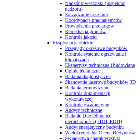
Nadzór inwestorski (Inspektor
nadzoru)
Zarządzanie kosztami
Koordynacja prac najemców
Prowadzenie przetargów
Remediacja gruntów
Kontrola jakości
Eksploatacja obiektu
Przeglądy okresowe budynków
Kontrola systemu ogrzewania i
klimatyzacji
Ekspertyzy techniczne i budowlane
Opinie techniczne
Badania diagnostyczne
Skanownie laserowe budynków 3D
Badania termowizyjne
Kontrola dokumentacji
wykonawczej
Kontrole gwarancyjne
Audyty techniczne
Badanie Due Diligence
nieruchomości (TDD, EDD)
Audyt energetyczny budynku
Wielokryterialna Ocena Budynków
Świadectwa charakterystyki