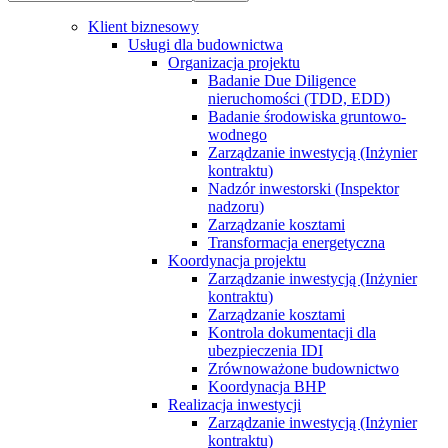
Klient biznesowy
Usługi dla budownictwa
Organizacja projektu
Badanie Due Diligence
nieruchomości (TDD, EDD)
Badanie środowiska gruntowo-
wodnego
Zarządzanie inwestycją (Inżynier
kontraktu)
Nadzór inwestorski (Inspektor
nadzoru)
Zarządzanie kosztami
Transformacja energetyczna
Koordynacja projektu
Zarządzanie inwestycją (Inżynier
kontraktu)
Zarządzanie kosztami
Kontrola dokumentacji dla
ubezpieczenia IDI
Zrównoważone budownictwo
Koordynacja BHP
Realizacja inwestycji
Zarządzanie inwestycją (Inżynier
kontraktu)