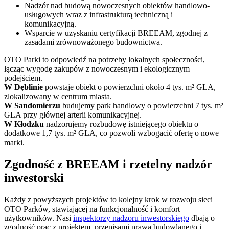
Nadzór nad budową nowoczesnych obiektów handlowo-
usługowych wraz z infrastrukturą techniczną i
komunikacyjną.
Wsparcie w uzyskaniu certyfikacji BREEAM, zgodnej z
zasadami zrównoważonego budownictwa.
OTO Parki to odpowiedź na potrzeby lokalnych społeczności,
łącząc wygodę zakupów z nowoczesnym i ekologicznym
podejściem.
W Dęblinie
powstaje obiekt o powierzchni około 4 tys. m² GLA,
zlokalizowany w centrum miasta.
W Sandomierzu
budujemy park handlowy o powierzchni 7 tys. m²
GLA przy głównej arterii komunikacyjnej.
W Kłodzku
nadzorujemy rozbudowę istniejącego obiektu o
dodatkowe 1,7 tys. m² GLA, co pozwoli wzbogacić ofertę o nowe
marki.
Zgodność z BREEAM i rzetelny nadzór
inwestorski
Każdy z powyższych projektów to kolejny krok w rozwoju sieci
OTO Parków, stawiającej na funkcjonalność i komfort
użytkowników. Nasi
inspektorzy nadzoru inwestorskiego
dbają o
zgodność prac z projektem, przepisami prawa budowlanego i