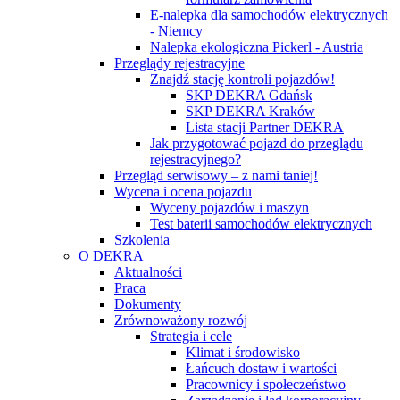
E-nalepka dla samochodów elektrycznych
- Niemcy
Nalepka ekologiczna Pickerl - Austria
Przeglądy rejestracyjne
Znajdź stację kontroli pojazdów!
SKP DEKRA Gdańsk
SKP DEKRA Kraków
Lista stacji Partner DEKRA
Jak przygotować pojazd do przeglądu
rejestracyjnego?
Przegląd serwisowy – z nami taniej!
Wycena i ocena pojazdu
Wyceny pojazdów i maszyn
Test baterii samochodów elektrycznych
Szkolenia
O DEKRA
Aktualności
Praca
Dokumenty
Zrównoważony rozwój
Strategia i cele
Klimat i środowisko
Łańcuch dostaw i wartości
Pracownicy i społeczeństwo