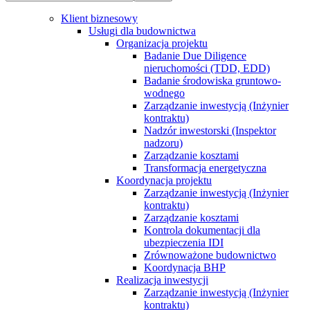
Klient biznesowy
Usługi dla budownictwa
Organizacja projektu
Badanie Due Diligence
nieruchomości (TDD, EDD)
Badanie środowiska gruntowo-
wodnego
Zarządzanie inwestycją (Inżynier
kontraktu)
Nadzór inwestorski (Inspektor
nadzoru)
Zarządzanie kosztami
Transformacja energetyczna
Koordynacja projektu
Zarządzanie inwestycją (Inżynier
kontraktu)
Zarządzanie kosztami
Kontrola dokumentacji dla
ubezpieczenia IDI
Zrównoważone budownictwo
Koordynacja BHP
Realizacja inwestycji
Zarządzanie inwestycją (Inżynier
kontraktu)