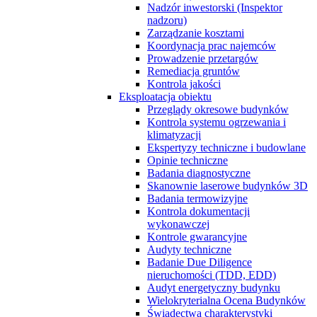
Nadzór inwestorski (Inspektor
nadzoru)
Zarządzanie kosztami
Koordynacja prac najemców
Prowadzenie przetargów
Remediacja gruntów
Kontrola jakości
Eksploatacja obiektu
Przeglądy okresowe budynków
Kontrola systemu ogrzewania i
klimatyzacji
Ekspertyzy techniczne i budowlane
Opinie techniczne
Badania diagnostyczne
Skanownie laserowe budynków 3D
Badania termowizyjne
Kontrola dokumentacji
wykonawczej
Kontrole gwarancyjne
Audyty techniczne
Badanie Due Diligence
nieruchomości (TDD, EDD)
Audyt energetyczny budynku
Wielokryterialna Ocena Budynków
Świadectwa charakterystyki