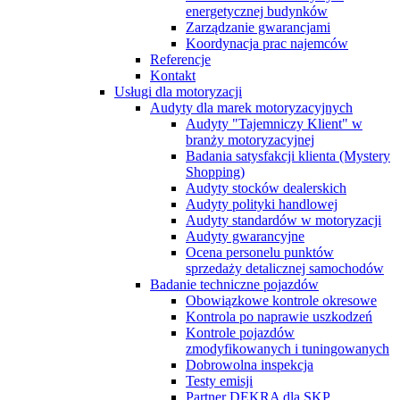
energetycznej budynków
Zarządzanie gwarancjami
Koordynacja prac najemców
Referencje
Kontakt
Usługi dla motoryzacji
Audyty dla marek motoryzacyjnych
Audyty "Tajemniczy Klient" w
branży motoryzacyjnej
Badania satysfakcji klienta (Mystery
Shopping)
Audyty stocków dealerskich
Audyty polityki handlowej
Audyty standardów w motoryzacji
Audyty gwarancyjne
Ocena personelu punktów
sprzedaży detalicznej samochodów
Badanie techniczne pojazdów
Obowiązkowe kontrole okresowe
Kontrola po naprawie uszkodzeń
Kontrole pojazdów
zmodyfikowanych i tuningowanych
Dobrowolna inspekcja
Testy emisji
Partner DEKRA dla SKP