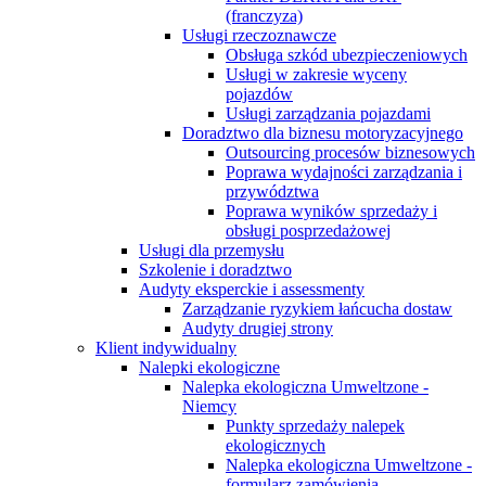
(franczyza)
Usługi rzeczoznawcze
Obsługa szkód ubezpieczeniowych
Usługi w zakresie wyceny
pojazdów
Usługi zarządzania pojazdami
Doradztwo dla biznesu motoryzacyjnego
Outsourcing procesów biznesowych
Poprawa wydajności zarządzania i
przywództwa
Poprawa wyników sprzedaży i
obsługi posprzedażowej
Usługi dla przemysłu
Szkolenie i doradztwo
Audyty eksperckie i assessmenty
Zarządzanie ryzykiem łańcucha dostaw
Audyty drugiej strony
Klient indywidualny
Nalepki ekologiczne
Nalepka ekologiczna Umweltzone -
Niemcy
Punkty sprzedaży nalepek
ekologicznych
Nalepka ekologiczna Umweltzone -
formularz zamówienia