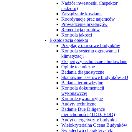
Nadzór inwestorski (Inspektor
nadzoru)
Zarządzanie kosztami
Koordynacja prac najemców
Prowadzenie przetargów
Remediacja gruntów
Kontrola jakości
Eksploatacja obiektu
Przeglądy okresowe budynków
Kontrola systemu ogrzewania i
klimatyzacji
Ekspertyzy techniczne i budowlane
Opinie techniczne
Badania diagnostyczne
Skanownie laserowe budynków 3D
Badania termowizyjne
Kontrola dokumentacji
wykonawczej
Kontrole gwarancyjne
Audyty techniczne
Badanie Due Diligence
nieruchomości (TDD, EDD)
Audyt energetyczny budynku
Wielokryterialna Ocena Budynków
Świadectwa charakterystyki