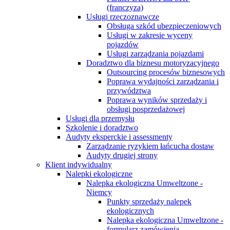
(franczyza)
Usługi rzeczoznawcze
Obsługa szkód ubezpieczeniowych
Usługi w zakresie wyceny
pojazdów
Usługi zarządzania pojazdami
Doradztwo dla biznesu motoryzacyjnego
Outsourcing procesów biznesowych
Poprawa wydajności zarządzania i
przywództwa
Poprawa wyników sprzedaży i
obsługi posprzedażowej
Usługi dla przemysłu
Szkolenie i doradztwo
Audyty eksperckie i assessmenty
Zarządzanie ryzykiem łańcucha dostaw
Audyty drugiej strony
Klient indywidualny
Nalepki ekologiczne
Nalepka ekologiczna Umweltzone -
Niemcy
Punkty sprzedaży nalepek
ekologicznych
Nalepka ekologiczna Umweltzone -
formularz zamówienia