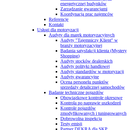
energetycznej budynków
Zarządzanie gwarancjami
Koordynacja prac najemców
Referencje
Kontakt
Usługi dla motoryzacji
Audyty dla marek motoryzacyjnych
Audyty "Tajemniczy Klient" w
branży motoryzacyjnej
Badania satysfakcji klienta (Mystery
Shopping)
Audyty stocków dealerskich
Audyty polityki handlowej
Audyty standardów w motoryzacji
Audyty gwarancyjne
Ocena personelu punktów
sprzedaży detalicznej samochodów
Badanie techniczne pojazdów
Obowiązkowe kontrole okresowe
Kontrola po naprawie uszkodzeń
Kontrole pojazdów
zmodyfikowanych i tuningowanych
Dobrowolna inspekcja
Testy emisji
Partner DEKRA dla SKP