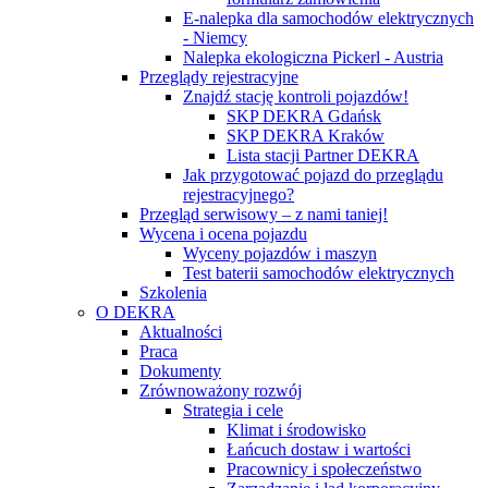
E-nalepka dla samochodów elektrycznych
- Niemcy
Nalepka ekologiczna Pickerl - Austria
Przeglądy rejestracyjne
Znajdź stację kontroli pojazdów!
SKP DEKRA Gdańsk
SKP DEKRA Kraków
Lista stacji Partner DEKRA
Jak przygotować pojazd do przeglądu
rejestracyjnego?
Przegląd serwisowy – z nami taniej!
Wycena i ocena pojazdu
Wyceny pojazdów i maszyn
Test baterii samochodów elektrycznych
Szkolenia
O DEKRA
Aktualności
Praca
Dokumenty
Zrównoważony rozwój
Strategia i cele
Klimat i środowisko
Łańcuch dostaw i wartości
Pracownicy i społeczeństwo