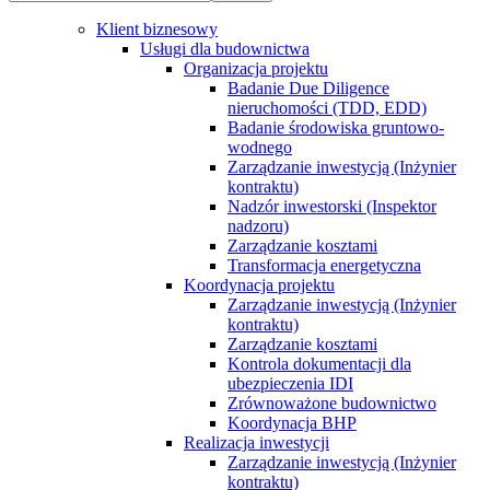
Klient biznesowy
Usługi dla budownictwa
Organizacja projektu
Badanie Due Diligence
nieruchomości (TDD, EDD)
Badanie środowiska gruntowo-
wodnego
Zarządzanie inwestycją (Inżynier
kontraktu)
Nadzór inwestorski (Inspektor
nadzoru)
Zarządzanie kosztami
Transformacja energetyczna
Koordynacja projektu
Zarządzanie inwestycją (Inżynier
kontraktu)
Zarządzanie kosztami
Kontrola dokumentacji dla
ubezpieczenia IDI
Zrównoważone budownictwo
Koordynacja BHP
Realizacja inwestycji
Zarządzanie inwestycją (Inżynier
kontraktu)