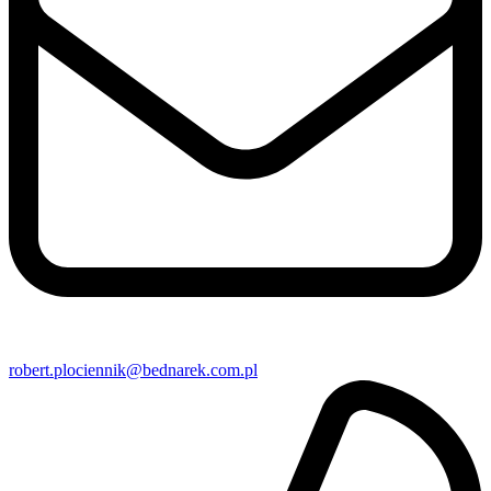
robert​.plociennik@​bednarek.com.pl