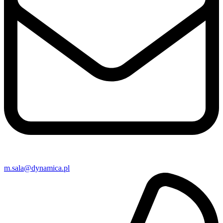
m​.sala@​dynamica.pl