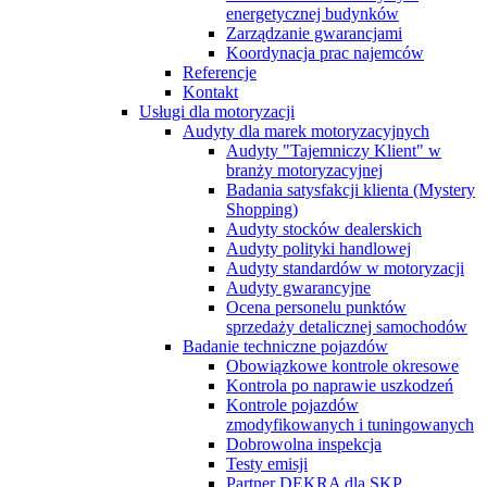
energetycznej budynków
Zarządzanie gwarancjami
Koordynacja prac najemców
Referencje
Kontakt
Usługi dla motoryzacji
Audyty dla marek motoryzacyjnych
Audyty "Tajemniczy Klient" w
branży motoryzacyjnej
Badania satysfakcji klienta (Mystery
Shopping)
Audyty stocków dealerskich
Audyty polityki handlowej
Audyty standardów w motoryzacji
Audyty gwarancyjne
Ocena personelu punktów
sprzedaży detalicznej samochodów
Badanie techniczne pojazdów
Obowiązkowe kontrole okresowe
Kontrola po naprawie uszkodzeń
Kontrole pojazdów
zmodyfikowanych i tuningowanych
Dobrowolna inspekcja
Testy emisji
Partner DEKRA dla SKP