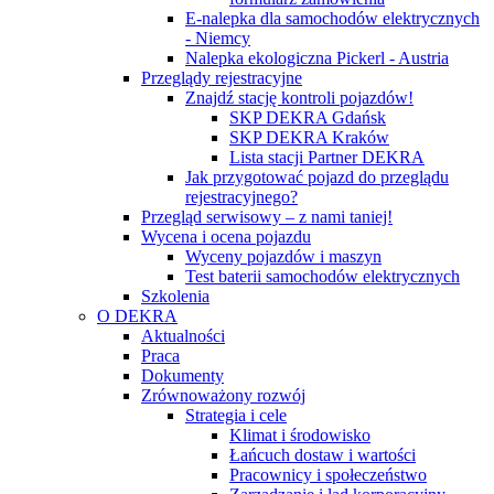
E-nalepka dla samochodów elektrycznych
- Niemcy
Nalepka ekologiczna Pickerl - Austria
Przeglądy rejestracyjne
Znajdź stację kontroli pojazdów!
SKP DEKRA Gdańsk
SKP DEKRA Kraków
Lista stacji Partner DEKRA
Jak przygotować pojazd do przeglądu
rejestracyjnego?
Przegląd serwisowy – z nami taniej!
Wycena i ocena pojazdu
Wyceny pojazdów i maszyn
Test baterii samochodów elektrycznych
Szkolenia
O DEKRA
Aktualności
Praca
Dokumenty
Zrównoważony rozwój
Strategia i cele
Klimat i środowisko
Łańcuch dostaw i wartości
Pracownicy i społeczeństwo