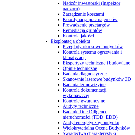
Nadzór inwestorski (Inspektor
nadzoru)
Zarządzanie kosztami
Koordynacja prac najemców
Prowadzenie przetargów
Remediacja gruntów
Kontrola jakości
Eksploatacja obiektu
Przeglądy okresowe budynków
Kontrola systemu ogrzewania i
klimatyzacji
Ekspertyzy techniczne i budowlane
Opinie techniczne
Badania diagnostyczne
Skanownie laserowe budynków 3D
Badania termowizyjne
Kontrola dokumentacji
wykonawczej
Kontrole gwarancyjne
Audyty techniczne
Badanie Due Diligence
nieruchomości (TDD, EDD)
Audyt energetyczny budynku
Wielokryterialna Ocena Budynków
Świadectwa charakterystyki