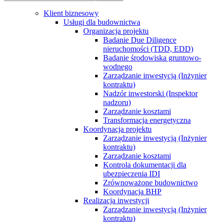
Klient biznesowy
Usługi dla budownictwa
Organizacja projektu
Badanie Due Diligence
nieruchomości (TDD, EDD)
Badanie środowiska gruntowo-
wodnego
Zarządzanie inwestycją (Inżynier
kontraktu)
Nadzór inwestorski (Inspektor
nadzoru)
Zarządzanie kosztami
Transformacja energetyczna
Koordynacja projektu
Zarządzanie inwestycją (Inżynier
kontraktu)
Zarządzanie kosztami
Kontrola dokumentacji dla
ubezpieczenia IDI
Zrównoważone budownictwo
Koordynacja BHP
Realizacja inwestycji
Zarządzanie inwestycją (Inżynier
kontraktu)