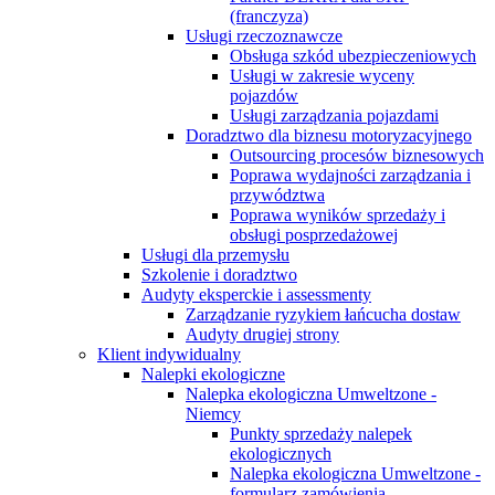
(franczyza)
Usługi rzeczoznawcze
Obsługa szkód ubezpieczeniowych
Usługi w zakresie wyceny
pojazdów
Usługi zarządzania pojazdami
Doradztwo dla biznesu motoryzacyjnego
Outsourcing procesów biznesowych
Poprawa wydajności zarządzania i
przywództwa
Poprawa wyników sprzedaży i
obsługi posprzedażowej
Usługi dla przemysłu
Szkolenie i doradztwo
Audyty eksperckie i assessmenty
Zarządzanie ryzykiem łańcucha dostaw
Audyty drugiej strony
Klient indywidualny
Nalepki ekologiczne
Nalepka ekologiczna Umweltzone -
Niemcy
Punkty sprzedaży nalepek
ekologicznych
Nalepka ekologiczna Umweltzone -
formularz zamówienia