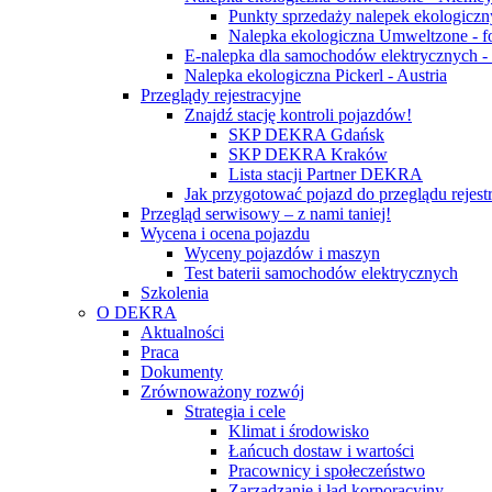
Punkty sprzedaży nalepek ekologicz
Nalepka ekologiczna Umweltzone - f
E-nalepka dla samochodów elektrycznych 
Nalepka ekologiczna Pickerl - Austria
Przeglądy rejestracyjne
Znajdź stację kontroli pojazdów!
SKP DEKRA Gdańsk
SKP DEKRA Kraków
Lista stacji Partner DEKRA
Jak przygotować pojazd do przeglądu rejest
Przegląd serwisowy – z nami taniej!
Wycena i ocena pojazdu
Wyceny pojazdów i maszyn
Test baterii samochodów elektrycznych
Szkolenia
O DEKRA
Aktualności
Praca
Dokumenty
Zrównoważony rozwój
Strategia i cele
Klimat i środowisko
Łańcuch dostaw i wartości
Pracownicy i społeczeństwo
Zarządzanie i ład korporacyjny