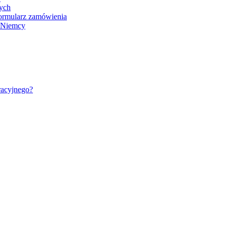
nych
ormularz zamówienia
- Niemcy
racyjnego?