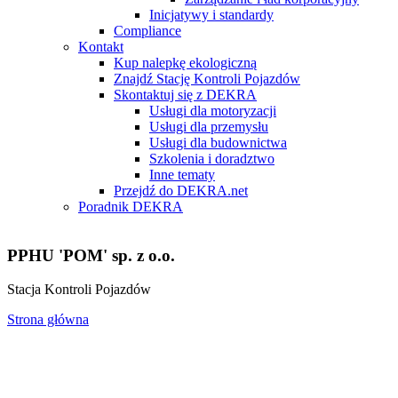
Inicjatywy i standardy
Compliance
Kontakt
Kup nalepkę ekologiczną
Znajdź Stację Kontroli Pojazdów
Skontaktuj się z DEKRA
Usługi dla motoryzacji
Usługi dla przemysłu
Usługi dla budownictwa
Szkolenia i doradztwo
Inne tematy
Przejdź do DEKRA.net
Poradnik DEKRA
PPHU 'POM' sp. z o.o.
Stacja Kontroli Pojazdów
Strona główna