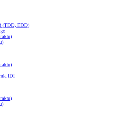
ci (TDD, EDD)
ego
raktu)
u)
raktu)
enia IDI
raktu)
u)