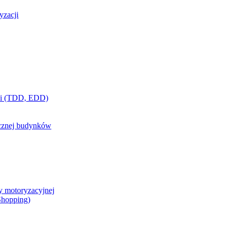
yzacji
ci (TDD, EDD)
ycznej budynków
y motoryzacyjnej
 Shopping)