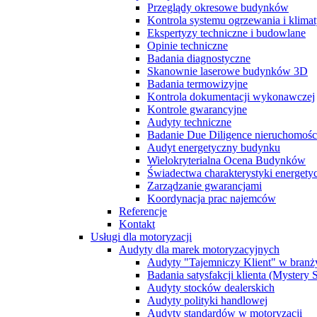
Przeglądy okresowe budynków
Kontrola systemu ogrzewania i klimat
Ekspertyzy techniczne i budowlane
Opinie techniczne
Badania diagnostyczne
Skanownie laserowe budynków 3D
Badania termowizyjne
Kontrola dokumentacji wykonawczej
Kontrole gwarancyjne
Audyty techniczne
Badanie Due Diligence nieruchomoś
Audyt energetyczny budynku
Wielokryterialna Ocena Budynków
Świadectwa charakterystyki energet
Zarządzanie gwarancjami
Koordynacja prac najemców
Referencje
Kontakt
Usługi dla motoryzacji
Audyty dla marek motoryzacyjnych
Audyty "Tajemniczy Klient" w branż
Badania satysfakcji klienta (Mystery
Audyty stocków dealerskich
Audyty polityki handlowej
Audyty standardów w motoryzacji