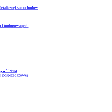
detalicznej samochodów
 i tuningowanych
rzywództwa
i posprzedażowej
y