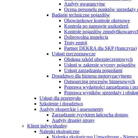
Audyty gwarancyjne
Ocena personelu punktów sprzedaży 
Badanie techniczne pojazdów
Obowiązkowe kontrole okresowe
Kontrola po naprawie uszkodzeń
Kontrole pojazdów zmodyfikowanych
Dobrowolna inspekcja
Testy emisji
Partner DEKRA dla SKP (franczyza)
Usługi rzeczoznawcze
Obsługa szkód ubezpieczeniowych
Usługi w zakresie wyceny pojazdów
Usługi zarządzania pojazdami
Doradztwo dla biznesu motoryzacyjnego
Outsourcing procesów biznesowych
Poprawa wydajności zarządzania i p
Poprawa wyników sprzedaży i obsług
Usługi dla przemysłu
Szkolenie i doradztwo
Audyty eksperckie i assessmenty
Zarządzanie ryzykiem łańcucha dostaw
Audyty drugiej strony
Klient indywidualny
Nalepki ekologiczne
Nalepka ekologiczna Umweltzone - Niemc