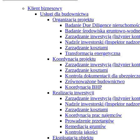
Klient biznesowy
Usługi dla budownictwa
Organizacja projektu
Badanie Due Diligence nieruchomoś
Badanie środowiska gruntowo-wodn
Zarządzanie inwestycją (Inżynier kont
Nadzór inwestorski (Inspektor nadzor
Zarządzanie kosztami
Transformacja energetyczna
Koordynacja projektu
Zarządzanie inwestycją (Inżynier kont
Zarządzanie kosztami
Kontrola dokumentacji dla ubezpiecz
Zrównoważone budownictwo
Koordynacja BHP
Realizacja inwestycji
Zarządzanie inwestycją (Inżynier kont
Nadzór inwestorski (Inspektor nadzor
Zarządzanie kosztami
Koordynacja prac najemców
Prowadzenie przetargów
Remediacja gruntów
Kontrola jakości
Eksploatacja obiektu