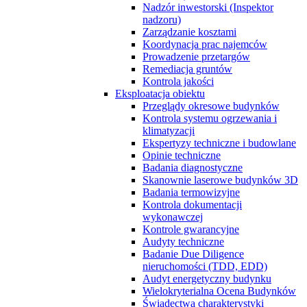
Nadzór inwestorski (Inspektor
nadzoru)
Zarządzanie kosztami
Koordynacja prac najemców
Prowadzenie przetargów
Remediacja gruntów
Kontrola jakości
Eksploatacja obiektu
Przeglądy okresowe budynków
Kontrola systemu ogrzewania i
klimatyzacji
Ekspertyzy techniczne i budowlane
Opinie techniczne
Badania diagnostyczne
Skanownie laserowe budynków 3D
Badania termowizyjne
Kontrola dokumentacji
wykonawczej
Kontrole gwarancyjne
Audyty techniczne
Badanie Due Diligence
nieruchomości (TDD, EDD)
Audyt energetyczny budynku
Wielokryterialna Ocena Budynków
Świadectwa charakterystyki