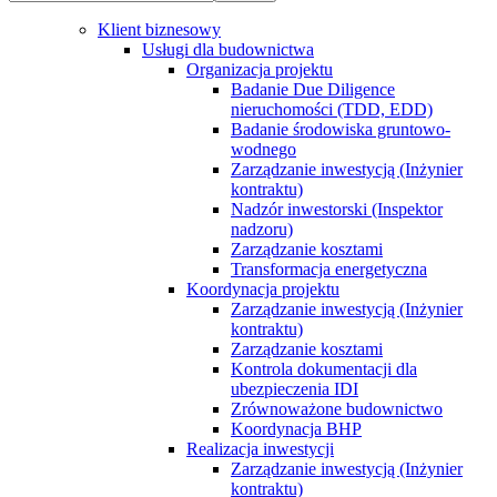
Klient biznesowy
Usługi dla budownictwa
Organizacja projektu
Badanie Due Diligence
nieruchomości (TDD, EDD)
Badanie środowiska gruntowo-
wodnego
Zarządzanie inwestycją (Inżynier
kontraktu)
Nadzór inwestorski (Inspektor
nadzoru)
Zarządzanie kosztami
Transformacja energetyczna
Koordynacja projektu
Zarządzanie inwestycją (Inżynier
kontraktu)
Zarządzanie kosztami
Kontrola dokumentacji dla
ubezpieczenia IDI
Zrównoważone budownictwo
Koordynacja BHP
Realizacja inwestycji
Zarządzanie inwestycją (Inżynier
kontraktu)