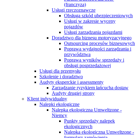
(franczyza)
Usługi rzeczoznawcze
Obsługa szkód ubezpieczeniowych
Usługi w zakresie wyceny
pojazdów
Usługi zarządzania pojazdami
Doradztwo dla biznesu motoryzacyjnego
Outsourcing procesów biznesowych
Poprawa wydajności zarządzania i
przywództwa
Poprawa wyników sprzedaży i
obsługi posprzedażowej
Usługi dla przemysłu
Szkolenie i doradztwo
Audyty eksperckie i assessmenty
Zarządzanie ryzykiem łańcucha dostaw
Audyty drugiej strony
Klient indywidualny
Nalepki ekologiczne
Nalepka ekologiczna Umweltzone -
Niemcy
Punkty sprzedaży nalepek
ekologicznych
Nalepka ekologiczna Umweltzone -
formularz zamówienia