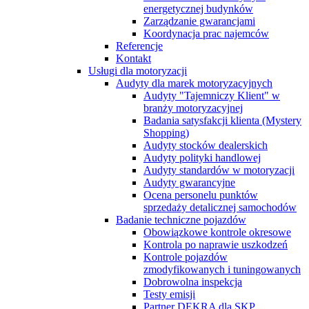
energetycznej budynków
Zarządzanie gwarancjami
Koordynacja prac najemców
Referencje
Kontakt
Usługi dla motoryzacji
Audyty dla marek motoryzacyjnych
Audyty "Tajemniczy Klient" w
branży motoryzacyjnej
Badania satysfakcji klienta (Mystery
Shopping)
Audyty stocków dealerskich
Audyty polityki handlowej
Audyty standardów w motoryzacji
Audyty gwarancyjne
Ocena personelu punktów
sprzedaży detalicznej samochodów
Badanie techniczne pojazdów
Obowiązkowe kontrole okresowe
Kontrola po naprawie uszkodzeń
Kontrole pojazdów
zmodyfikowanych i tuningowanych
Dobrowolna inspekcja
Testy emisji
Partner DEKRA dla SKP