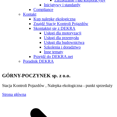
Zarządzanie i ład korporacyjny
Inicjatywy i standardy
Compliance
Kontakt
Kup nalepkę ekologiczną
Znajdź Stację Kontroli Pojazdów
Skontaktuj się z DEKRA
Usługi dla motoryzacji
Usługi dla przemysłu
Usługi dla budownictwa
Szkolenia i doradztwo
Inne tematy
Przejdź do DEKRA.net
Poradnik DEKRA
GÓRNY-POCZYNEK sp. z o.o.
Stacja Kontroli Pojazdów , Nalepka ekologiczna - punkt sprzedaży
Strona główna