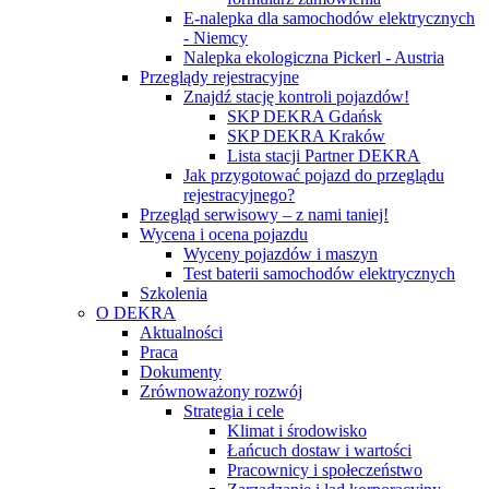
E-nalepka dla samochodów elektrycznych
- Niemcy
Nalepka ekologiczna Pickerl - Austria
Przeglądy rejestracyjne
Znajdź stację kontroli pojazdów!
SKP DEKRA Gdańsk
SKP DEKRA Kraków
Lista stacji Partner DEKRA
Jak przygotować pojazd do przeglądu
rejestracyjnego?
Przegląd serwisowy – z nami taniej!
Wycena i ocena pojazdu
Wyceny pojazdów i maszyn
Test baterii samochodów elektrycznych
Szkolenia
O DEKRA
Aktualności
Praca
Dokumenty
Zrównoważony rozwój
Strategia i cele
Klimat i środowisko
Łańcuch dostaw i wartości
Pracownicy i społeczeństwo