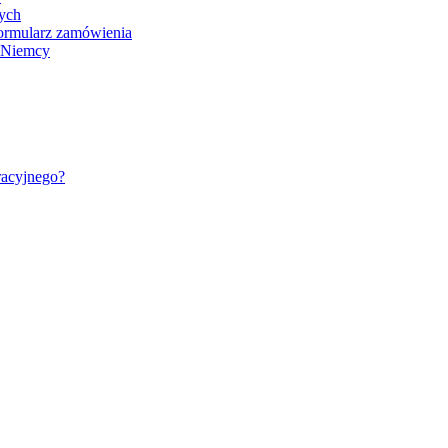
nych
ormularz zamówienia
- Niemcy
racyjnego?