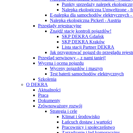
Punkty sprzedaży nalepek ekologicz
Nalepka ekologiczna Umweltzone - f
E-nalepka dla samochodów elektrycznych 
Nalepka ekologiczna Pickerl - Austria
Przeglądy rejestracyjne
Znajdź stację kontroli pojazdów!
SKP DEKRA Gdańsk
SKP DEKRA Kraków
Lista stacji Partner DEKRA
Jak przygotować pojazd do przeglądu rejest
Przegląd serwisowy – z nami taniej!
Wycena i ocena pojazdu
Wyceny pojazdów i maszyn
Test baterii samochodów elektrycznych
Szkolenia
O DEKRA
Aktualności
Praca
Dokumenty
Zrównoważony rozwój
Strategia i cele
Klimat i środowisko
Łańcuch dostaw i wartości
Pracownicy i społeczeństwo
Zarządzanie i ład korporacyjny