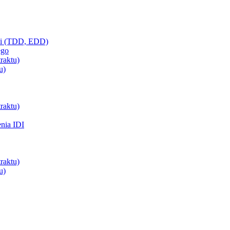
ci (TDD, EDD)
ego
raktu)
u)
raktu)
enia IDI
raktu)
u)