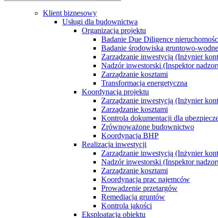
Klient biznesowy
Usługi dla budownictwa
Organizacja projektu
Badanie Due Diligence nieruchomoś
Badanie środowiska gruntowo-wodn
Zarządzanie inwestycją (Inżynier kont
Nadzór inwestorski (Inspektor nadzor
Zarządzanie kosztami
Transformacja energetyczna
Koordynacja projektu
Zarządzanie inwestycją (Inżynier kont
Zarządzanie kosztami
Kontrola dokumentacji dla ubezpiecz
Zrównoważone budownictwo
Koordynacja BHP
Realizacja inwestycji
Zarządzanie inwestycją (Inżynier kont
Nadzór inwestorski (Inspektor nadzor
Zarządzanie kosztami
Koordynacja prac najemców
Prowadzenie przetargów
Remediacja gruntów
Kontrola jakości
Eksploatacja obiektu