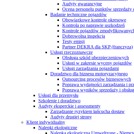
Audyty gwarancyjne
Ocena personelu punktów sprzedaży 
Badanie techniczne pojazdów
Obowiązkowe kontrole okresowe
Kontrola po naprawie uszkodzeń
Kontrole pojazdów zmodyfikowanych
Dobrowolna inspekcja
Testy emisji
Partner DEKRA dla SKP (franczyza)
Usługi rzeczoznawcze
Obsługa szkód ubezpieczeniowych
Usługi w zakresie wyceny pojazdów
Usługi zarządzania pojazdami
Doradztwo dla biznesu motoryzacyjnego
Outsourcing procesów biznesowych
Poprawa wydajności zarządzania i p
Poprawa wyników sprzedaży i obsług
Usługi dla przemysłu
Szkolenie i doradztwo
Audyty eksperckie i assessmenty
Zarządzanie ryzykiem łańcucha dostaw
Audyty drugiej strony
Klient indywidualny
Nalepki ekologiczne
Nalepka ekologiczna Umweltzone - Niemc