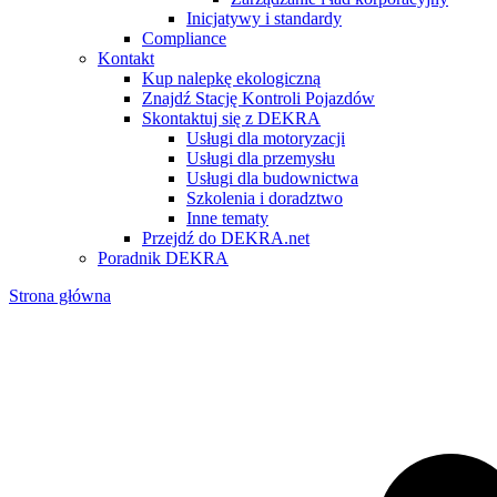
Inicjatywy i standardy
Compliance
Kontakt
Kup nalepkę ekologiczną
Znajdź Stację Kontroli Pojazdów
Skontaktuj się z DEKRA
Usługi dla motoryzacji
Usługi dla przemysłu
Usługi dla budownictwa
Szkolenia i doradztwo
Inne tematy
Przejdź do DEKRA.net
Poradnik DEKRA
Strona główna