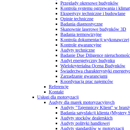
Przeglądy okresowe budynków
Kontrola systemu ogrzewania i klimat
Ekspertyzy techniczne i budowlane
Opinie techniczne
Badania diagnostyczne
Skanownie laserowe budynków 3D
Badania termowizyjne
Kontrola dokumentacji wykonawczej
Kontrole gwarancyjne
Audyty techniczne
Badanie Due Diligence nieruchomoś
Audyt energetyczny budynku
Wielokryterialna Ocena Budynków
Świadectwa charakterystyki energet
Zarządzanie gwarancjami
Koordynacja prac najemców
Referencje
Kontakt
Usługi dla motoryzacji
Audyty dla marek motoryzacyjnych
Audyty "Tajemniczy Klient" w branż
Badania satysfakcji klienta (Mystery
Audyty stocków dealerskich
Audyty polityki handlowej
Audyty standardów w motoryzacji