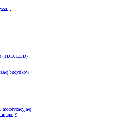
yzacji
ci (TDD, EDD)
ycznej budynków
y motoryzacyjnej
 Shopping)