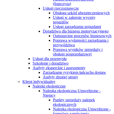
(franczyza)
Usługi rzeczoznawcze
Obsługa szkód ubezpieczeniowych
Usługi w zakresie wyceny
pojazdów
Usługi zarządzania pojazdami
Doradztwo dla biznesu motoryzacyjnego
Outsourcing procesów biznesowych
Poprawa wydajności zarządzania i
przywództwa
Poprawa wyników sprzedaży i
obsługi posprzedażowej
Usługi dla przemysłu
Szkolenie i doradztwo
Audyty eksperckie i assessmenty
Zarządzanie ryzykiem łańcucha dostaw
Audyty drugiej strony
Klient indywidualny
Nalepki ekologiczne
Nalepka ekologiczna Umweltzone -
Niemcy
Punkty sprzedaży nalepek
ekologicznych
Nalepka ekologiczna Umweltzone -
formularz zamówienia