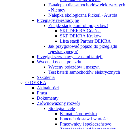
E-nalepka dla samochodów elektrycznych
- Niemcy
Nalepka ekologiczna Pickerl - Austria
Przeglądy rejestracyjne
Znajdź stację kontroli pojazdów!
SKP DEKRA Gdańsk
SKP DEKRA Kraków
Lista stacji Partner DEKRA
Jak przygotować pojazd do przeglądu
rejestracyjnego?
Przegląd serwisowy – z nami taniej!
Wycena i ocena pojazdu
Wyceny pojazdów i maszyn
Test baterii samochodów elektrycznych
Szkolenia
O DEKRA
Aktualności
Praca
Dokumenty
Zrównoważony rozwój
Strategia i cele
Klimat i środowisko
Łańcuch dostaw i wartości
Pracownicy i społeczeństwo