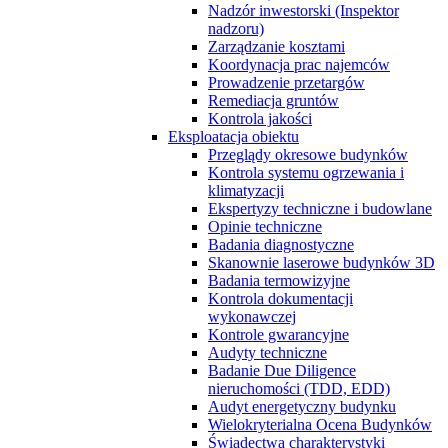
Nadzór inwestorski (Inspektor
nadzoru)
Zarządzanie kosztami
Koordynacja prac najemców
Prowadzenie przetargów
Remediacja gruntów
Kontrola jakości
Eksploatacja obiektu
Przeglądy okresowe budynków
Kontrola systemu ogrzewania i
klimatyzacji
Ekspertyzy techniczne i budowlane
Opinie techniczne
Badania diagnostyczne
Skanownie laserowe budynków 3D
Badania termowizyjne
Kontrola dokumentacji
wykonawczej
Kontrole gwarancyjne
Audyty techniczne
Badanie Due Diligence
nieruchomości (TDD, EDD)
Audyt energetyczny budynku
Wielokryterialna Ocena Budynków
Świadectwa charakterystyki