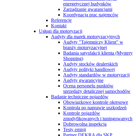
energetycznej budynków
Zarządzanie gwarancjami
Koordynacja prac najemców
Referencje
Kontakt
Usługi dla motoryzacji
Audyty dla marek motoryzacyjnych
Audyty "Tajemniczy Klient" w
branży motoryzacyjnej
Badania satysfakcji klienta (Mystery
Shopping)
Audyty stocków dealerskich
Audyty polityki handlowej
Audyty standardów w motoryzacji
Audyty gwarancyjne
Ocena personelu punktów
sprzedaży detalicznej samochodów
Badanie techniczne pojazdów
Obowiązkowe kontrole okresowe
Kontrola po naprawie uszkodzeń
Kontrole pojazdów
zmodyfikowanych i tuningowanych
Dobrowolna inspekcja
Testy emisji
Partner DEKRA dla SKP