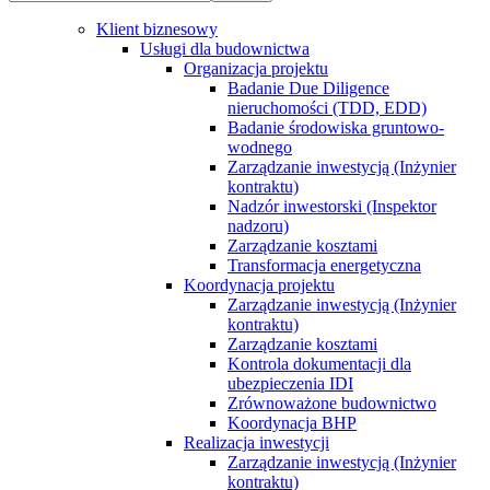
Klient biznesowy
Usługi dla budownictwa
Organizacja projektu
Badanie Due Diligence
nieruchomości (TDD, EDD)
Badanie środowiska gruntowo-
wodnego
Zarządzanie inwestycją (Inżynier
kontraktu)
Nadzór inwestorski (Inspektor
nadzoru)
Zarządzanie kosztami
Transformacja energetyczna
Koordynacja projektu
Zarządzanie inwestycją (Inżynier
kontraktu)
Zarządzanie kosztami
Kontrola dokumentacji dla
ubezpieczenia IDI
Zrównoważone budownictwo
Koordynacja BHP
Realizacja inwestycji
Zarządzanie inwestycją (Inżynier
kontraktu)