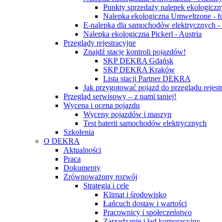
Punkty sprzedaży nalepek ekologicz
Nalepka ekologiczna Umweltzone - f
E-nalepka dla samochodów elektrycznych 
Nalepka ekologiczna Pickerl - Austria
Przeglądy rejestracyjne
Znajdź stację kontroli pojazdów!
SKP DEKRA Gdańsk
SKP DEKRA Kraków
Lista stacji Partner DEKRA
Jak przygotować pojazd do przeglądu rejest
Przegląd serwisowy – z nami taniej!
Wycena i ocena pojazdu
Wyceny pojazdów i maszyn
Test baterii samochodów elektrycznych
Szkolenia
O DEKRA
Aktualności
Praca
Dokumenty
Zrównoważony rozwój
Strategia i cele
Klimat i środowisko
Łańcuch dostaw i wartości
Pracownicy i społeczeństwo
Zarządzanie i ład korporacyjny