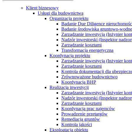
Klient biznesowy
Usługi dla budownictwa
Organizacja projektu
Badanie Due Diligence nieruchomoś
Badanie środowiska gruntowo-wodn
Zarządzanie inwestycją (Inżynier kont
Nadzór inwestorski (Inspektor nadzor
Zarządzanie kosztami
Transformacja energetyczna
Koordynacja projektu
Zarządzanie inwestycją (Inżynier kont
Zarządzanie kosztami
Kontrola dokumentacji dla ubezpiecz
Zrównoważone budownictwo
Koordynacja BHP
Realizacja inwestycji
Zarządzanie inwestycją (Inżynier kont
Nadzór inwestorski (Inspektor nadzor
Zarządzanie kosztami
Koordynacja prac najemców
Prowadzenie przetargów
Remediacja gruntów
Kontrola jakości
Eksploatacja obiektu