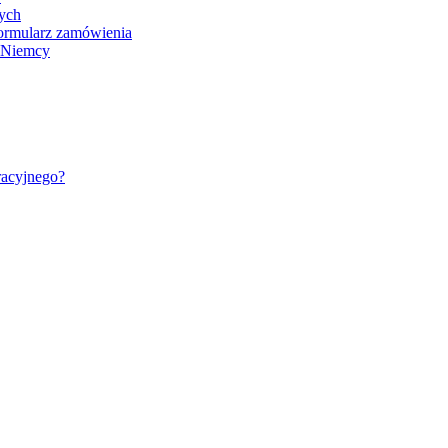
nych
ormularz zamówienia
- Niemcy
racyjnego?