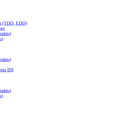
ci (TDD, EDD)
ego
raktu)
u)
raktu)
enia IDI
raktu)
u)