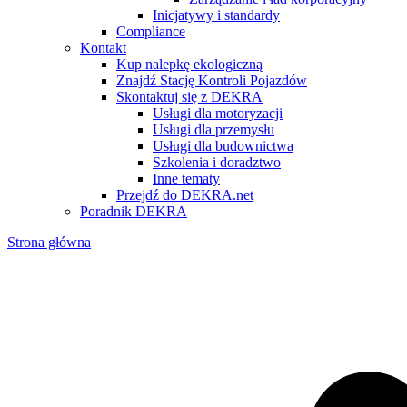
Inicjatywy i standardy
Compliance
Kontakt
Kup nalepkę ekologiczną
Znajdź Stację Kontroli Pojazdów
Skontaktuj się z DEKRA
Usługi dla motoryzacji
Usługi dla przemysłu
Usługi dla budownictwa
Szkolenia i doradztwo
Inne tematy
Przejdź do DEKRA.net
Poradnik DEKRA
Strona główna