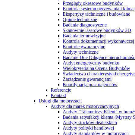
Przeglądy okresowe budynków
Kontrola systemu ogrzewania i klimat
Ekspertyzy techniczne i budowlane
Opinie techniczne
Badania diagnostyczne
Skanownie laserowe budynków 3D
Badania termowizyjne
Kontrola dokumentacji wykonawczej
Kontrole gwarancyjne
Audyty techniczne
Badanie Due Diligence nieruchomoś
Audyt energetyczny budynku
Wielokryterialna Ocena Budynków
Świadectwa charakterystyki energet
Zarządzanie gwarancjami
Koordynacja prac najemców
Referencje
Kontakt
Usługi dla motoryzacji
Audyty dla marek motoryzacyjnych
Audyty "Tajemniczy Klient" w branż
Badania satysfakcji klienta (Mystery
Audyty stocków dealerskich
Audyty polityki handlowej
Audyty standardów w motoryzacji