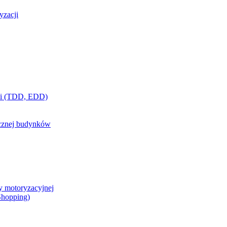
yzacji
ci (TDD, EDD)
ycznej budynków
y motoryzacyjnej
 Shopping)