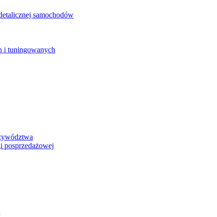
detalicznej samochodów
 i tuningowanych
rzywództwa
i posprzedażowej
y