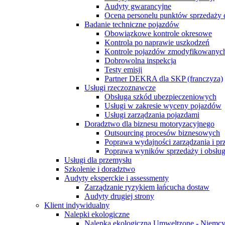
Audyty gwarancyjne
Ocena personelu punktów sprzedaży 
Badanie techniczne pojazdów
Obowiązkowe kontrole okresowe
Kontrola po naprawie uszkodzeń
Kontrole pojazdów zmodyfikowanych
Dobrowolna inspekcja
Testy emisji
Partner DEKRA dla SKP (franczyza)
Usługi rzeczoznawcze
Obsługa szkód ubezpieczeniowych
Usługi w zakresie wyceny pojazdów
Usługi zarządzania pojazdami
Doradztwo dla biznesu motoryzacyjnego
Outsourcing procesów biznesowych
Poprawa wydajności zarządzania i p
Poprawa wyników sprzedaży i obsług
Usługi dla przemysłu
Szkolenie i doradztwo
Audyty eksperckie i assessmenty
Zarządzanie ryzykiem łańcucha dostaw
Audyty drugiej strony
Klient indywidualny
Nalepki ekologiczne
Nalepka ekologiczna Umweltzone - Niemc