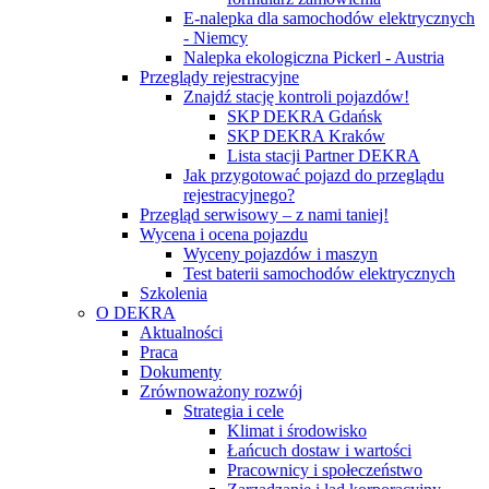
E-nalepka dla samochodów elektrycznych
- Niemcy
Nalepka ekologiczna Pickerl - Austria
Przeglądy rejestracyjne
Znajdź stację kontroli pojazdów!
SKP DEKRA Gdańsk
SKP DEKRA Kraków
Lista stacji Partner DEKRA
Jak przygotować pojazd do przeglądu
rejestracyjnego?
Przegląd serwisowy – z nami taniej!
Wycena i ocena pojazdu
Wyceny pojazdów i maszyn
Test baterii samochodów elektrycznych
Szkolenia
O DEKRA
Aktualności
Praca
Dokumenty
Zrównoważony rozwój
Strategia i cele
Klimat i środowisko
Łańcuch dostaw i wartości
Pracownicy i społeczeństwo