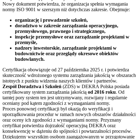
Nowy dokument potwierdza, że organizacja spełnia wymagania
normy ISO 9001 w szerszym niż dotychczas zakresie. Obejmuje:
organizację i prowadzenie szkoleń,
doradztwo w zakresie zarządzania operacyjnego,
przemysłowego, prawnego i strategicznego,
inspekcje przemysłowe oraz zarządzanie projektami w
przemyśle,
nadzory inwestorskie, zarządzanie projektami w
budownictwie oraz przeglądy okresowe obiektów
budowlanych.
Certyfikacja obowiązuje od 27 października 2025 r. i potwierdza
skuteczność wdrożonego systemu zarządzania jakością w obszarach
istotnych z punktu widzenia naszych klientów i partnerów.
Zespół Doradztwa i Szkoleń
(ZDS) w DEKRA Polska posiada
certyfikowany system zarządzania jakością
od 2016 roku
. Od
tamtej pory system ten jest utrzymywany, rozwijany i regularnie
oceniany pod kątem zgodności z wymaganiami normy.
Proces ponownej certyfikacji był okazją do weryfikacji i
uporządkowania procedur w ramach nowych obszarów działalności
oraz oceny ich zgodności z wymaganiami normy. Przyznany
certyfikat potwierdza dojrzałość operacyjną DEKRA oraz
konsekwencję w dążeniu do spójności i powtarzalności procesów.
Dziękujemy wszystkim osobom zaangażowanym w przygotowanie