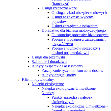
(franczyza)
Usługi rzeczoznawcze
Obsługa szkód ubezpieczeniowych
Usługi w zakresie wyceny
pojazdów
Usługi zarządzania pojazdami
Doradztwo dla biznesu motoryzacyjnego
Outsourcing procesów biznesowych
Poprawa wydajności zarządzania i
przywództwa
Poprawa wyników sprzedaży i
obsługi posprzedażowej
Usługi dla przemysłu
Szkolenie i doradztwo
Audyty eksperckie i assessmenty
Zarządzanie ryzykiem łańcucha dostaw
Audyty drugiej strony
Klient indywidualny
Nalepki ekologiczne
Nalepka ekologiczna Umweltzone -
Niemcy
Punkty sprzedaży nalepek
ekologicznych
Nalepka ekologiczna Umweltzone -
formularz zamówienia