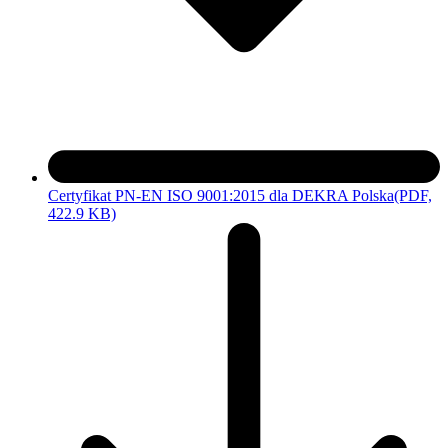
Certyfikat PN-EN ISO 9001:2015 dla DEKRA Polska
(PDF,
422.9 KB)