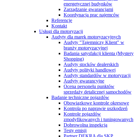
energetycznej budynków
Zarządzanie gwarancjami
Koordynacja prac najemców
Referencje
Kontakt
Usługi dla motoryzacji
Audyty dla marek motoryzacyjnych
Audyty "Tajemniczy Klient" w
branży motoryzacyjnej
Badania satysfakcji klienta (Mystery
Shopping)
Audyty stocków dealerskich
Audyty polityki handlowej
Audyty standardów w motoryzacji
Audyty gwarancyjne
Ocena personelu punktów
sprzedaży detalicznej samochodów
Badanie techniczne pojazdów
Obowiązkowe kontrole okresowe
Kontrola po naprawie uszkodzeń
Kontrole pojazdów
zmodyfikowanych i tuningowanych
Dobrowolna inspekcja
Testy emisji
Partner DEKRA dla SKP