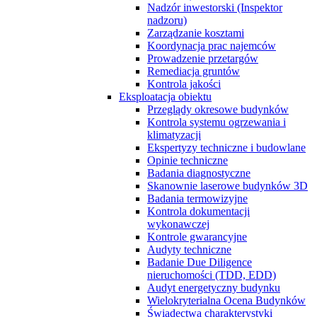
Nadzór inwestorski (Inspektor
nadzoru)
Zarządzanie kosztami
Koordynacja prac najemców
Prowadzenie przetargów
Remediacja gruntów
Kontrola jakości
Eksploatacja obiektu
Przeglądy okresowe budynków
Kontrola systemu ogrzewania i
klimatyzacji
Ekspertyzy techniczne i budowlane
Opinie techniczne
Badania diagnostyczne
Skanownie laserowe budynków 3D
Badania termowizyjne
Kontrola dokumentacji
wykonawczej
Kontrole gwarancyjne
Audyty techniczne
Badanie Due Diligence
nieruchomości (TDD, EDD)
Audyt energetyczny budynku
Wielokryterialna Ocena Budynków
Świadectwa charakterystyki