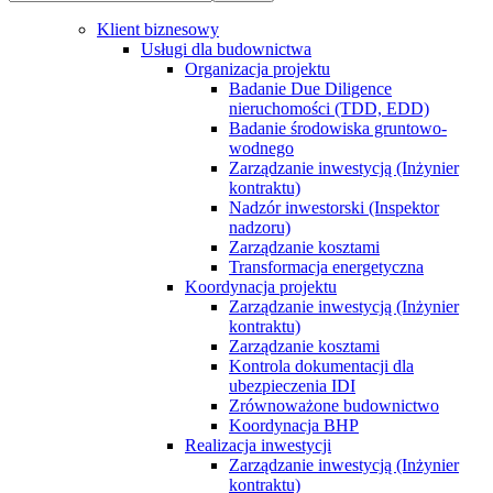
Klient biznesowy
Usługi dla budownictwa
Organizacja projektu
Badanie Due Diligence
nieruchomości (TDD, EDD)
Badanie środowiska gruntowo-
wodnego
Zarządzanie inwestycją (Inżynier
kontraktu)
Nadzór inwestorski (Inspektor
nadzoru)
Zarządzanie kosztami
Transformacja energetyczna
Koordynacja projektu
Zarządzanie inwestycją (Inżynier
kontraktu)
Zarządzanie kosztami
Kontrola dokumentacji dla
ubezpieczenia IDI
Zrównoważone budownictwo
Koordynacja BHP
Realizacja inwestycji
Zarządzanie inwestycją (Inżynier
kontraktu)