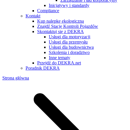
Zarządzanie i ład korporacyjny
Inicjatywy i standardy
Compliance
Kontakt
Kup nalepkę ekologiczną
Znajdź Stację Kontroli Pojazdów
Skontaktuj się z DEKRA
Usługi dla motoryzacji
Usługi dla przemysłu
Usługi dla budownictwa
Szkolenia i doradztwo
Inne tematy
Przejdź do DEKRA.net
Poradnik DEKRA
Strona główna