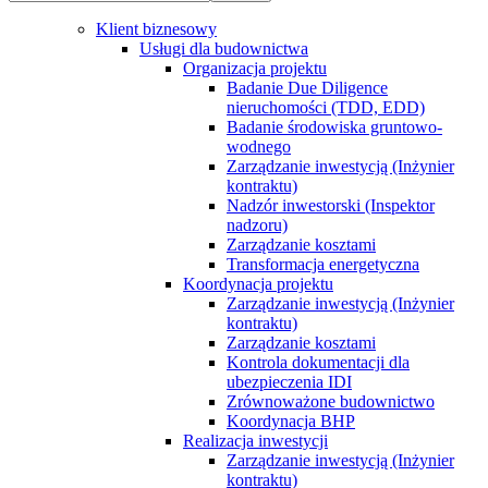
Klient biznesowy
Usługi dla budownictwa
Organizacja projektu
Badanie Due Diligence
nieruchomości (TDD, EDD)
Badanie środowiska gruntowo-
wodnego
Zarządzanie inwestycją (Inżynier
kontraktu)
Nadzór inwestorski (Inspektor
nadzoru)
Zarządzanie kosztami
Transformacja energetyczna
Koordynacja projektu
Zarządzanie inwestycją (Inżynier
kontraktu)
Zarządzanie kosztami
Kontrola dokumentacji dla
ubezpieczenia IDI
Zrównoważone budownictwo
Koordynacja BHP
Realizacja inwestycji
Zarządzanie inwestycją (Inżynier
kontraktu)