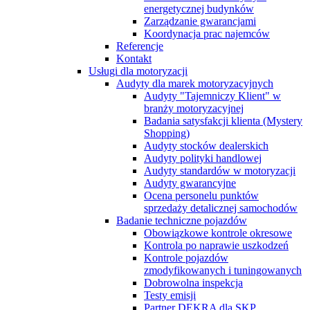
energetycznej budynków
Zarządzanie gwarancjami
Koordynacja prac najemców
Referencje
Kontakt
Usługi dla motoryzacji
Audyty dla marek motoryzacyjnych
Audyty "Tajemniczy Klient" w
branży motoryzacyjnej
Badania satysfakcji klienta (Mystery
Shopping)
Audyty stocków dealerskich
Audyty polityki handlowej
Audyty standardów w motoryzacji
Audyty gwarancyjne
Ocena personelu punktów
sprzedaży detalicznej samochodów
Badanie techniczne pojazdów
Obowiązkowe kontrole okresowe
Kontrola po naprawie uszkodzeń
Kontrole pojazdów
zmodyfikowanych i tuningowanych
Dobrowolna inspekcja
Testy emisji
Partner DEKRA dla SKP