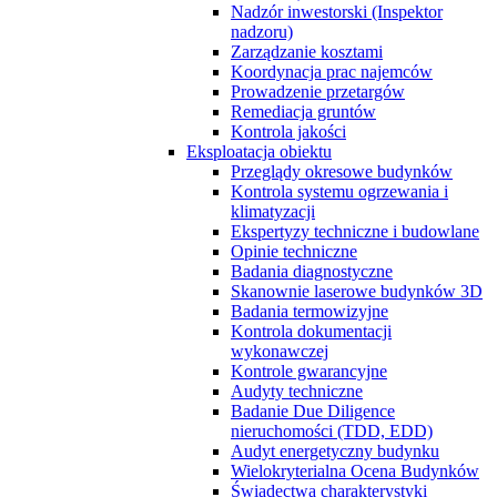
Nadzór inwestorski (Inspektor
nadzoru)
Zarządzanie kosztami
Koordynacja prac najemców
Prowadzenie przetargów
Remediacja gruntów
Kontrola jakości
Eksploatacja obiektu
Przeglądy okresowe budynków
Kontrola systemu ogrzewania i
klimatyzacji
Ekspertyzy techniczne i budowlane
Opinie techniczne
Badania diagnostyczne
Skanownie laserowe budynków 3D
Badania termowizyjne
Kontrola dokumentacji
wykonawczej
Kontrole gwarancyjne
Audyty techniczne
Badanie Due Diligence
nieruchomości (TDD, EDD)
Audyt energetyczny budynku
Wielokryterialna Ocena Budynków
Świadectwa charakterystyki