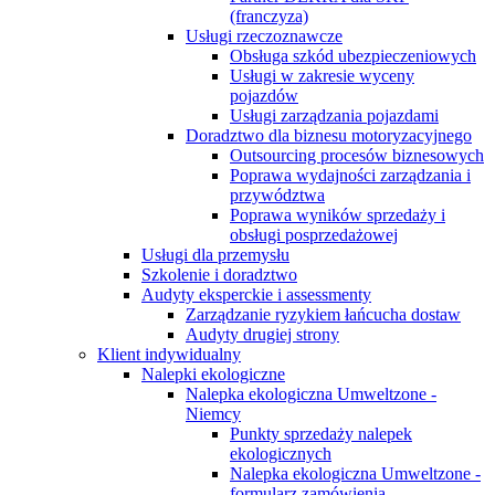
(franczyza)
Usługi rzeczoznawcze
Obsługa szkód ubezpieczeniowych
Usługi w zakresie wyceny
pojazdów
Usługi zarządzania pojazdami
Doradztwo dla biznesu motoryzacyjnego
Outsourcing procesów biznesowych
Poprawa wydajności zarządzania i
przywództwa
Poprawa wyników sprzedaży i
obsługi posprzedażowej
Usługi dla przemysłu
Szkolenie i doradztwo
Audyty eksperckie i assessmenty
Zarządzanie ryzykiem łańcucha dostaw
Audyty drugiej strony
Klient indywidualny
Nalepki ekologiczne
Nalepka ekologiczna Umweltzone -
Niemcy
Punkty sprzedaży nalepek
ekologicznych
Nalepka ekologiczna Umweltzone -
formularz zamówienia