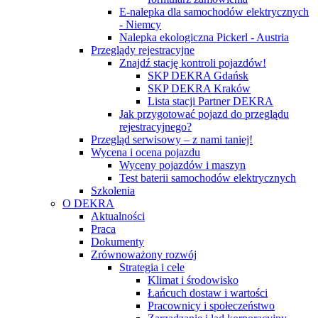
E-nalepka dla samochodów elektrycznych
- Niemcy
Nalepka ekologiczna Pickerl - Austria
Przeglądy rejestracyjne
Znajdź stację kontroli pojazdów!
SKP DEKRA Gdańsk
SKP DEKRA Kraków
Lista stacji Partner DEKRA
Jak przygotować pojazd do przeglądu
rejestracyjnego?
Przegląd serwisowy – z nami taniej!
Wycena i ocena pojazdu
Wyceny pojazdów i maszyn
Test baterii samochodów elektrycznych
Szkolenia
O DEKRA
Aktualności
Praca
Dokumenty
Zrównoważony rozwój
Strategia i cele
Klimat i środowisko
Łańcuch dostaw i wartości
Pracownicy i społeczeństwo