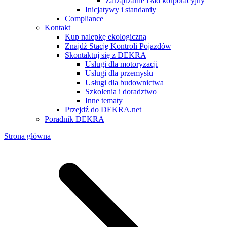
Zarządzanie i ład korporacyjny
Inicjatywy i standardy
Compliance
Kontakt
Kup nalepkę ekologiczną
Znajdź Stację Kontroli Pojazdów
Skontaktuj się z DEKRA
Usługi dla motoryzacji
Usługi dla przemysłu
Usługi dla budownictwa
Szkolenia i doradztwo
Inne tematy
Przejdź do DEKRA.net
Poradnik DEKRA
Strona główna