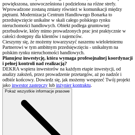
powiększona, unowocześniona i podzielona na różne strefy.
Wprowadzone zostaną zmiany również w komunikacji między
piętrami. Modernizacja Centrum Handlowego Bonarka to
przedsięwzięcie unikalne w skali całego polskiego rynku
nieruchomości handlowych. Obiekt podlega gruntownej
przebudowie, który mimo prowadzonych prac jest praktycznie w
całości dostępny dla klientów i najemców.
Cieszymy się, że możemy towarzyszyć naszemu wieloletniemu
Partnerowi w tym ambitnym przedsięwzięciu - unikalnym na
polskim rynku nieruchomości handlowych.
Planujesz inwestycję, która wymaga profesojnalnej koordynacji
i pełnej kontroli nad realizacją?
DEKRA wspiera inwestorów na każdym etapie inwestycji, od
analizy założeń, przez prowadzenie przetargów, aż po nadzór i
odbiór końcowy. Dowiedz się, jak możemy wesprzeć Twój projekt
jako
inwestor zastępczy
lub
inżynier kontraktu
.
Pokaż wszystkie informacje prasowe