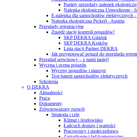
Punkty sprzedaży nalepek ekologicz
Nalepka ekologiczna Umweltzone - f
E-nalepka dla samochodów elektrycznych 
Nalepka ekologiczna Pickerl - Austria
Przeglądy rejestracyjne
Znajdź stację kontroli pojazdów!
SKP DEKRA Gdańsk
SKP DEKRA Kraków
Lista stacji Partner DEKRA
Jak przygotować pojazd do przeglądu rejest
Przegląd serwisowy – z nami taniej!
Wycena i ocena pojazdu
Wyceny pojazdów i maszyn
Test baterii samochodów elektrycznych
Szkolenia
O DEKRA
Aktualności
Praca
Dokumenty
Zrównoważony rozwój
Strategia i cele
Klimat i środowisko
Łańcuch dostaw i wartości
Pracownicy i społeczeństwo
Zarządzanie i ład korporacyjny