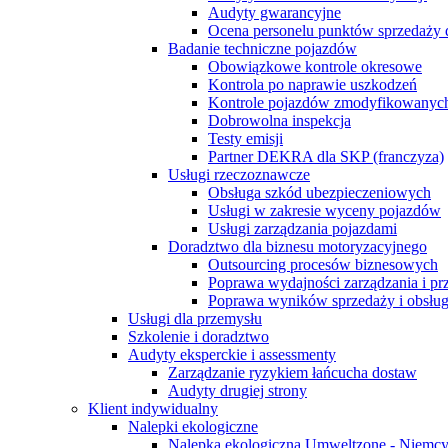
Audyty gwarancyjne
Ocena personelu punktów sprzedaży 
Badanie techniczne pojazdów
Obowiązkowe kontrole okresowe
Kontrola po naprawie uszkodzeń
Kontrole pojazdów zmodyfikowanych
Dobrowolna inspekcja
Testy emisji
Partner DEKRA dla SKP (franczyza)
Usługi rzeczoznawcze
Obsługa szkód ubezpieczeniowych
Usługi w zakresie wyceny pojazdów
Usługi zarządzania pojazdami
Doradztwo dla biznesu motoryzacyjnego
Outsourcing procesów biznesowych
Poprawa wydajności zarządzania i p
Poprawa wyników sprzedaży i obsług
Usługi dla przemysłu
Szkolenie i doradztwo
Audyty eksperckie i assessmenty
Zarządzanie ryzykiem łańcucha dostaw
Audyty drugiej strony
Klient indywidualny
Nalepki ekologiczne
Nalepka ekologiczna Umweltzone - Niemc