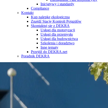
Inicjatywy i standardy
Compliance
Kontakt
Kup nalepkę ekologiczną
Znajdź Stację Kontroli Pojazdów
Skontaktuj się z DEKRA
Usługi dla motoryzacji
Usługi dla przemysłu
Usługi dla budownictwa
Szkolenia i doradztwo
Inne tematy
Przejdź do DEKRA.net
Poradnik DEKRA