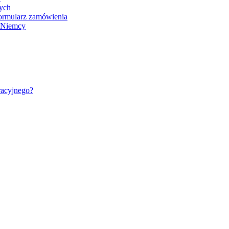
nych
ormularz zamówienia
- Niemcy
racyjnego?