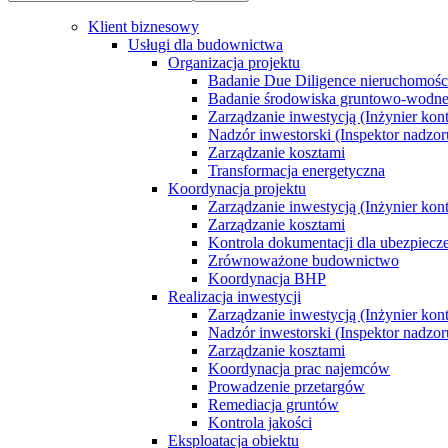
Klient biznesowy
Usługi dla budownictwa
Organizacja projektu
Badanie Due Diligence nieruchomoś
Badanie środowiska gruntowo-wodn
Zarządzanie inwestycją (Inżynier kont
Nadzór inwestorski (Inspektor nadzor
Zarządzanie kosztami
Transformacja energetyczna
Koordynacja projektu
Zarządzanie inwestycją (Inżynier kont
Zarządzanie kosztami
Kontrola dokumentacji dla ubezpiecz
Zrównoważone budownictwo
Koordynacja BHP
Realizacja inwestycji
Zarządzanie inwestycją (Inżynier kont
Nadzór inwestorski (Inspektor nadzor
Zarządzanie kosztami
Koordynacja prac najemców
Prowadzenie przetargów
Remediacja gruntów
Kontrola jakości
Eksploatacja obiektu