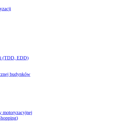
yzacji
ci (TDD, EDD)
ycznej budynków
y motoryzacyjnej
 Shopping)