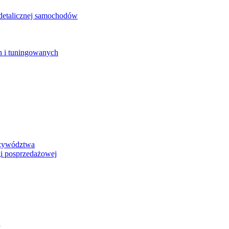
detalicznej samochodów
 i tuningowanych
rzywództwa
i posprzedażowej
y