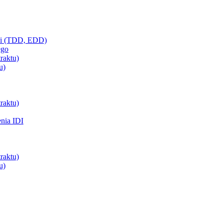
ci (TDD, EDD)
ego
raktu)
u)
raktu)
enia IDI
raktu)
u)