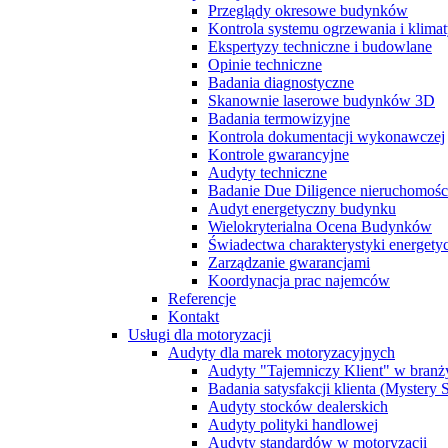
Przeglądy okresowe budynków
Kontrola systemu ogrzewania i klimat
Ekspertyzy techniczne i budowlane
Opinie techniczne
Badania diagnostyczne
Skanownie laserowe budynków 3D
Badania termowizyjne
Kontrola dokumentacji wykonawczej
Kontrole gwarancyjne
Audyty techniczne
Badanie Due Diligence nieruchomoś
Audyt energetyczny budynku
Wielokryterialna Ocena Budynków
Świadectwa charakterystyki energet
Zarządzanie gwarancjami
Koordynacja prac najemców
Referencje
Kontakt
Usługi dla motoryzacji
Audyty dla marek motoryzacyjnych
Audyty "Tajemniczy Klient" w branż
Badania satysfakcji klienta (Mystery
Audyty stocków dealerskich
Audyty polityki handlowej
Audyty standardów w motoryzacji