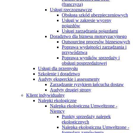
(franczyza)
Usługi rzeczoznawcze
Obsługa szkód ubezpieczeniowych
Usługi w zakresie wyceny
pojazdów
Usługi zarządzania pojazdami
Doradztwo dla biznesu motoryzacyjnego
Outsourcing procesów biznesowych
Poprawa wydajności zarządzania i
przywództwa
Poprawa wyników sprzedaży i
obsługi posprzedażowej
Usługi dla przemysłu
Szkolenie i doradztwo
Audyty eksperckie i assessmenty
Zarządzanie ryzykiem łańcucha dostaw
Audyty drugiej strony
Klient indywidualny
Nalepki ekologiczne
Nalepka ekologiczna Umweltzone -
Niemcy
Punkty sprzedaży nalepek
ekologicznych
Nalepka ekologiczna Umweltzone -
formularz zamówienia