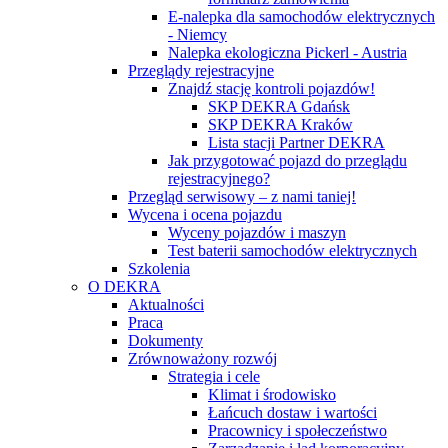
E-nalepka dla samochodów elektrycznych
- Niemcy
Nalepka ekologiczna Pickerl - Austria
Przeglądy rejestracyjne
Znajdź stację kontroli pojazdów!
SKP DEKRA Gdańsk
SKP DEKRA Kraków
Lista stacji Partner DEKRA
Jak przygotować pojazd do przeglądu
rejestracyjnego?
Przegląd serwisowy – z nami taniej!
Wycena i ocena pojazdu
Wyceny pojazdów i maszyn
Test baterii samochodów elektrycznych
Szkolenia
O DEKRA
Aktualności
Praca
Dokumenty
Zrównoważony rozwój
Strategia i cele
Klimat i środowisko
Łańcuch dostaw i wartości
Pracownicy i społeczeństwo