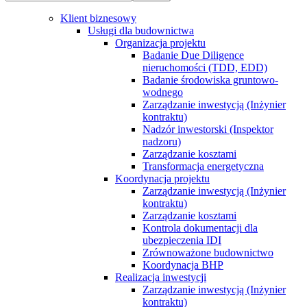
Klient biznesowy
Usługi dla budownictwa
Organizacja projektu
Badanie Due Diligence
nieruchomości (TDD, EDD)
Badanie środowiska gruntowo-
wodnego
Zarządzanie inwestycją (Inżynier
kontraktu)
Nadzór inwestorski (Inspektor
nadzoru)
Zarządzanie kosztami
Transformacja energetyczna
Koordynacja projektu
Zarządzanie inwestycją (Inżynier
kontraktu)
Zarządzanie kosztami
Kontrola dokumentacji dla
ubezpieczenia IDI
Zrównoważone budownictwo
Koordynacja BHP
Realizacja inwestycji
Zarządzanie inwestycją (Inżynier
kontraktu)