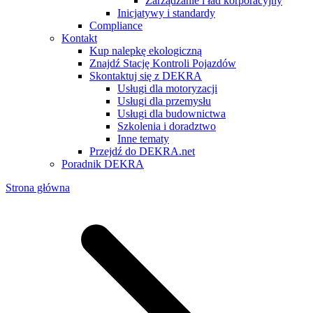
Zarządzanie i ład korporacyjny
Inicjatywy i standardy
Compliance
Kontakt
Kup nalepkę ekologiczną
Znajdź Stację Kontroli Pojazdów
Skontaktuj się z DEKRA
Usługi dla motoryzacji
Usługi dla przemysłu
Usługi dla budownictwa
Szkolenia i doradztwo
Inne tematy
Przejdź do DEKRA.net
Poradnik DEKRA
Strona główna