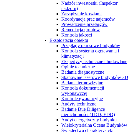
Nadzór inwestorski (Inspektor
nadzoru)
Zarządzanie kosztami
Koordynacja prac najemców
Prowadzenie przetargów
Remediacja gruntów
Kontrola jakości
Eksploatacja obiektu
Przeglądy okresowe budynków
Kontrola systemu ogrzewania i
klimatyzacji
Ekspertyzy techniczne i budowlane
Opinie techniczne
Badania diagnostyczne
Skanownie laserowe budynków 3D
Badania termowizyjne
Kontrola dokumentacji
wykonawczej
Kontrole gwarancyjne
Audyty techniczne
Badanie Due Diligence
nieruchomości (TDD, EDD)
Audyt energetyczny budynku
Wielokryterialna Ocena Budynków
Świadectwa charakterystyki