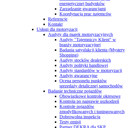
energetycznej budynków
Zarządzanie gwarancjami
Koordynacja prac najemców
Referencje
Kontakt
Usługi dla motoryzacji
Audyty dla marek motoryzacyjnych
Audyty "Tajemniczy Klient" w
branży motoryzacyjnej
Badania satysfakcji klienta (Mystery
Shopping)
Audyty stocków dealerskich
Audyty polityki handlowej
Audyty standardów w motoryzacji
Audyty gwarancyjne
Ocena personelu punktów
sprzedaży detalicznej samochodów
Badanie techniczne pojazdów
Obowiązkowe kontrole okresowe
Kontrola po naprawie uszkodzeń
Kontrole pojazdów
zmodyfikowanych i tuningowanych
Dobrowolna inspekcja
Testy emisji
Partner DEKRA dla SKP