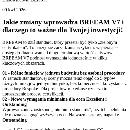
09 kwi 2026
Jakie zmiany wprowadza BREEAM V7 i
dlaczego to ważne dla Twojej inwestycji!
BREEAM to dziś standard, który przestał być tylko „zielonym
certyfikatem”. To narzędzie zarządzania ryzykiem, wspierające
dostęp do finansowania i długoterminową wartość aktywów.
BREEAM V7 podnosi wymagania jednocześnie w kilku
kluczowych obszarach.
01 - Różne funkcje w jednym budynku bez osobnej procedury
W ramach standardowej oceny można teraz objąć do 5 typów
różnych funkcji w jednym budynku, bez konieczności korzystania z
procedury Bespoke. Dla projektów mixed-use oznacza to
uproszczenie procesu certyfikacji.
02 - Nowe wymagania minimalne dla ocen Excellent i
Outstanding
Wprowadzono zaostrzone „minimum standards”, bez ich spełnienia
nie można osiągnąć wyższych ocen.Najważniejsze wymagania:
Outstanding
LCA na wszystkich etapach projektu i raport CO₂