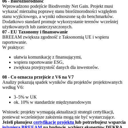
06 - Bioróżnorodność
Wprowadzono podejście Biodiversity Net Gain. Projekt musi
wykazać mierzalną poprawę stanu bioróżnorodności względem
stanu wyjściowego, a wyniki odnoszone są do benchmarków.
Dodatkowo standard promuje wykorzystanie terenów wcześniej
użytkowanych lub zanieczyszczonych.
07 - EU Taxonomy i finansowanie
BREEAM zwiększa zgodność z Taksonomią UE i wspiera
raportowanie.
W praktyce:
ułatwia komunikację z finansującymi,
wspiera raportowanie ESG,
zwiększa przejrzystość danych dla inwestorów.
08 - Co oznacza przejście z V6 na V7
Analizy pokazują spadek wyników dla projektów projektowanych
według V6:
3–5% w UK
ok. 10% w standardzie międzynarodowym
Wniosek: projekty wymagają aktualizacji strategii certyfikacji,
ponieważ wcześniejsze założenia mogą nie być wystarczające.
Jeżeli planujesz
certyfikację projektu
lub potrzebujesz wsparcia
inżyniera BREEAM
na budowie, wybierz ekspertów DEKRA.