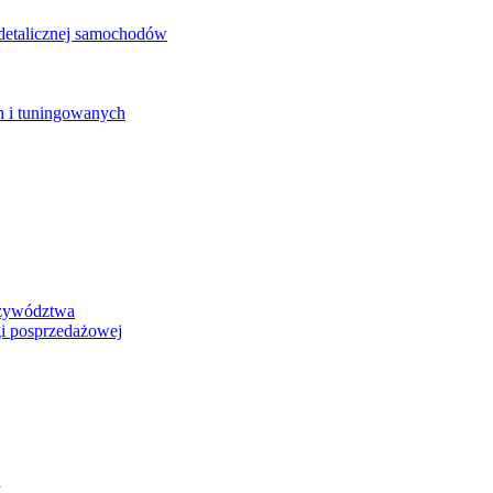
detalicznej samochodów
 i tuningowanych
rzywództwa
i posprzedażowej
y