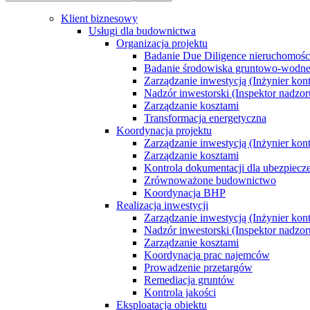
Klient biznesowy
Usługi dla budownictwa
Organizacja projektu
Badanie Due Diligence nieruchomoś
Badanie środowiska gruntowo-wodn
Zarządzanie inwestycją (Inżynier kont
Nadzór inwestorski (Inspektor nadzor
Zarządzanie kosztami
Transformacja energetyczna
Koordynacja projektu
Zarządzanie inwestycją (Inżynier kont
Zarządzanie kosztami
Kontrola dokumentacji dla ubezpiecz
Zrównoważone budownictwo
Koordynacja BHP
Realizacja inwestycji
Zarządzanie inwestycją (Inżynier kont
Nadzór inwestorski (Inspektor nadzor
Zarządzanie kosztami
Koordynacja prac najemców
Prowadzenie przetargów
Remediacja gruntów
Kontrola jakości
Eksploatacja obiektu