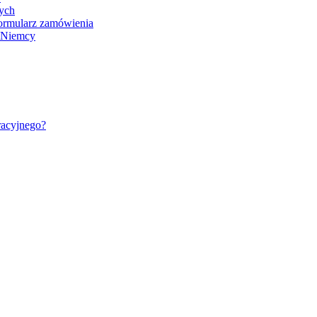
nych
ormularz zamówienia
- Niemcy
racyjnego?