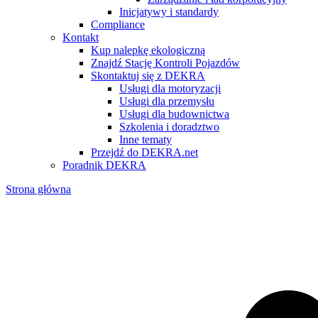
Inicjatywy i standardy
Compliance
Kontakt
Kup nalepkę ekologiczną
Znajdź Stację Kontroli Pojazdów
Skontaktuj się z DEKRA
Usługi dla motoryzacji
Usługi dla przemysłu
Usługi dla budownictwa
Szkolenia i doradztwo
Inne tematy
Przejdź do DEKRA.net
Poradnik DEKRA
Strona główna