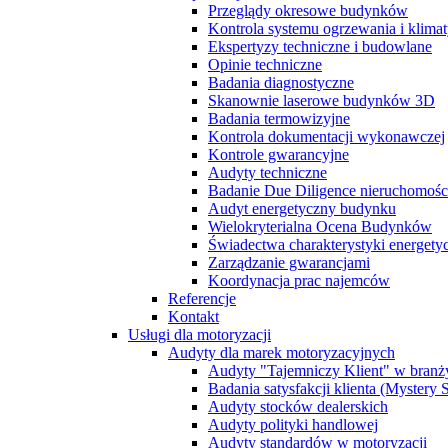
Przeglądy okresowe budynków
Kontrola systemu ogrzewania i klimat
Ekspertyzy techniczne i budowlane
Opinie techniczne
Badania diagnostyczne
Skanownie laserowe budynków 3D
Badania termowizyjne
Kontrola dokumentacji wykonawczej
Kontrole gwarancyjne
Audyty techniczne
Badanie Due Diligence nieruchomoś
Audyt energetyczny budynku
Wielokryterialna Ocena Budynków
Świadectwa charakterystyki energet
Zarządzanie gwarancjami
Koordynacja prac najemców
Referencje
Kontakt
Usługi dla motoryzacji
Audyty dla marek motoryzacyjnych
Audyty "Tajemniczy Klient" w branż
Badania satysfakcji klienta (Mystery
Audyty stocków dealerskich
Audyty polityki handlowej
Audyty standardów w motoryzacji