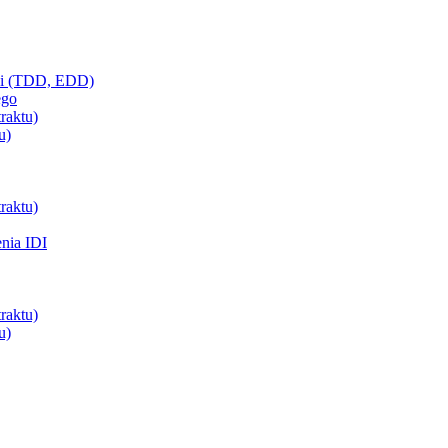
ci (TDD, EDD)
ego
raktu)
u)
raktu)
enia IDI
raktu)
u)