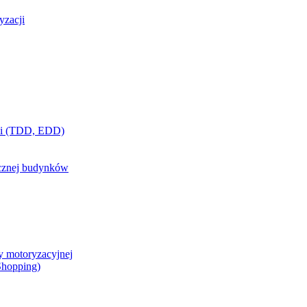
yzacji
ci (TDD, EDD)
ycznej budynków
y motoryzacyjnej
 Shopping)