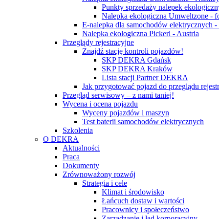
Punkty sprzedaży nalepek ekologicz
Nalepka ekologiczna Umweltzone - f
E-nalepka dla samochodów elektrycznych 
Nalepka ekologiczna Pickerl - Austria
Przeglądy rejestracyjne
Znajdź stację kontroli pojazdów!
SKP DEKRA Gdańsk
SKP DEKRA Kraków
Lista stacji Partner DEKRA
Jak przygotować pojazd do przeglądu rejest
Przegląd serwisowy – z nami taniej!
Wycena i ocena pojazdu
Wyceny pojazdów i maszyn
Test baterii samochodów elektrycznych
Szkolenia
O DEKRA
Aktualności
Praca
Dokumenty
Zrównoważony rozwój
Strategia i cele
Klimat i środowisko
Łańcuch dostaw i wartości
Pracownicy i społeczeństwo
Zarządzanie i ład korporacyjny