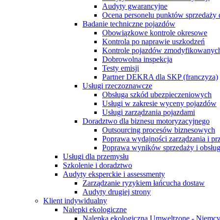
Audyty gwarancyjne
Ocena personelu punktów sprzedaży 
Badanie techniczne pojazdów
Obowiązkowe kontrole okresowe
Kontrola po naprawie uszkodzeń
Kontrole pojazdów zmodyfikowanych
Dobrowolna inspekcja
Testy emisji
Partner DEKRA dla SKP (franczyza)
Usługi rzeczoznawcze
Obsługa szkód ubezpieczeniowych
Usługi w zakresie wyceny pojazdów
Usługi zarządzania pojazdami
Doradztwo dla biznesu motoryzacyjnego
Outsourcing procesów biznesowych
Poprawa wydajności zarządzania i p
Poprawa wyników sprzedaży i obsług
Usługi dla przemysłu
Szkolenie i doradztwo
Audyty eksperckie i assessmenty
Zarządzanie ryzykiem łańcucha dostaw
Audyty drugiej strony
Klient indywidualny
Nalepki ekologiczne
Nalepka ekologiczna Umweltzone - Niemc