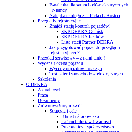
E-nalepka dla samochodów elektrycznych
- Niemcy
Nalepka ekologiczna Pickerl - Austria
Przeglądy rejestracyjne
Znajdź stację kontroli pojazdów!
SKP DEKRA Gdańsk
SKP DEKRA Kraków
Lista stacji Partner DEKRA
Jak przygotować pojazd do przeglądu
rejestracyjnego?
Przegląd serwisowy – z nami taniej!
Wycena i ocena pojazdu
Wyceny pojazdów i maszyn
Test baterii samochodów elektrycznych
Szkolenia
O DEKRA
Aktualności
Praca
Dokumenty
Zrównoważony rozwój
Strategia i cele
Klimat i środowisko
Łańcuch dostaw i wartości
Pracownicy i społeczeństwo