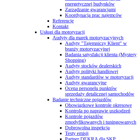
energetycznej budynków
Zarządzanie gwarancjami
Koordynacja prac najemców
Referencje
Kontakt
Usługi dla motoryzacji
Audyty dla marek motoryzacyjnych
Audyty "Tajemniczy Klient" w
branży motoryzacyjnej
Badania satysfakcji klienta (Mystery
Shopping)
Audyty stocków dealerskich
Audyty polityki handlowej
Audyty standardów w motoryzacji
Audyty gwarancyjne
Ocena personelu punktów
sprzedaży detalicznej samochodów
Badanie techniczne pojazdów
Obowiązkowe kontrole okresowe
Kontrola po naprawie uszkodzeń
Kontrole pojazdów
zmodyfikowanych i tuningowanych
Dobrowolna inspekcja
Testy emisji
Partner DEKRA dla SKP