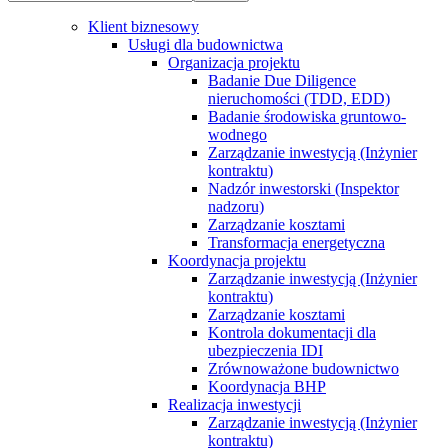
Klient biznesowy
Usługi dla budownictwa
Organizacja projektu
Badanie Due Diligence
nieruchomości (TDD, EDD)
Badanie środowiska gruntowo-
wodnego
Zarządzanie inwestycją (Inżynier
kontraktu)
Nadzór inwestorski (Inspektor
nadzoru)
Zarządzanie kosztami
Transformacja energetyczna
Koordynacja projektu
Zarządzanie inwestycją (Inżynier
kontraktu)
Zarządzanie kosztami
Kontrola dokumentacji dla
ubezpieczenia IDI
Zrównoważone budownictwo
Koordynacja BHP
Realizacja inwestycji
Zarządzanie inwestycją (Inżynier
kontraktu)