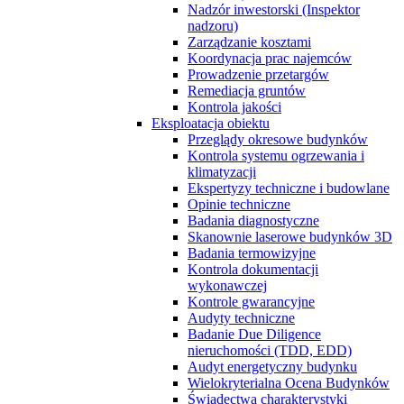
Nadzór inwestorski (Inspektor
nadzoru)
Zarządzanie kosztami
Koordynacja prac najemców
Prowadzenie przetargów
Remediacja gruntów
Kontrola jakości
Eksploatacja obiektu
Przeglądy okresowe budynków
Kontrola systemu ogrzewania i
klimatyzacji
Ekspertyzy techniczne i budowlane
Opinie techniczne
Badania diagnostyczne
Skanownie laserowe budynków 3D
Badania termowizyjne
Kontrola dokumentacji
wykonawczej
Kontrole gwarancyjne
Audyty techniczne
Badanie Due Diligence
nieruchomości (TDD, EDD)
Audyt energetyczny budynku
Wielokryterialna Ocena Budynków
Świadectwa charakterystyki