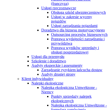
(franczyza)
Usługi rzeczoznawcze
Obsługa szkód ubezpieczeniowych
Usługi w zakresie wyceny
pojazdów
Usługi zarządzania pojazdami
Doradztwo dla biznesu motoryzacyjnego
Outsourcing procesów biznesowych
Poprawa wydajności zarządzania i
przywództwa
Poprawa wyników sprzedaży i
obsługi posprzedażowej
Usługi dla przemysłu
Szkolenie i doradztwo
Audyty eksperckie i assessmenty
Zarządzanie ryzykiem łańcucha dostaw
Audyty drugiej strony
Klient indywidualny
Nalepki ekologiczne
Nalepka ekologiczna Umweltzone -
Niemcy
Punkty sprzedaży nalepek
ekologicznych
Nalepka ekologiczna Umweltzone -
formularz zamówienia