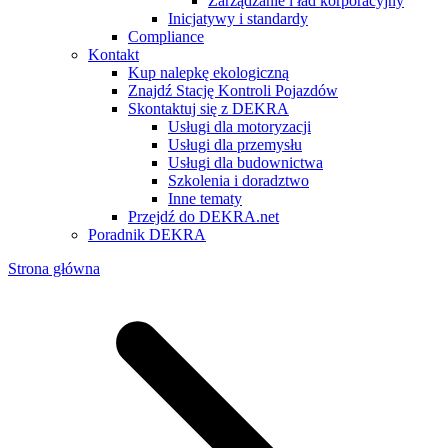
Zarządzanie i ład korporacyjny
Inicjatywy i standardy
Compliance
Kontakt
Kup nalepkę ekologiczną
Znajdź Stację Kontroli Pojazdów
Skontaktuj się z DEKRA
Usługi dla motoryzacji
Usługi dla przemysłu
Usługi dla budownictwa
Szkolenia i doradztwo
Inne tematy
Przejdź do DEKRA.net
Poradnik DEKRA
Strona główna