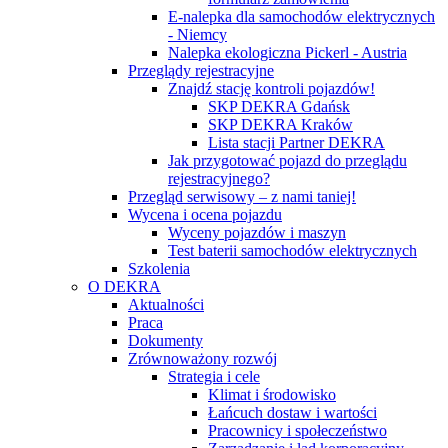
E-nalepka dla samochodów elektrycznych
- Niemcy
Nalepka ekologiczna Pickerl - Austria
Przeglądy rejestracyjne
Znajdź stację kontroli pojazdów!
SKP DEKRA Gdańsk
SKP DEKRA Kraków
Lista stacji Partner DEKRA
Jak przygotować pojazd do przeglądu
rejestracyjnego?
Przegląd serwisowy – z nami taniej!
Wycena i ocena pojazdu
Wyceny pojazdów i maszyn
Test baterii samochodów elektrycznych
Szkolenia
O DEKRA
Aktualności
Praca
Dokumenty
Zrównoważony rozwój
Strategia i cele
Klimat i środowisko
Łańcuch dostaw i wartości
Pracownicy i społeczeństwo