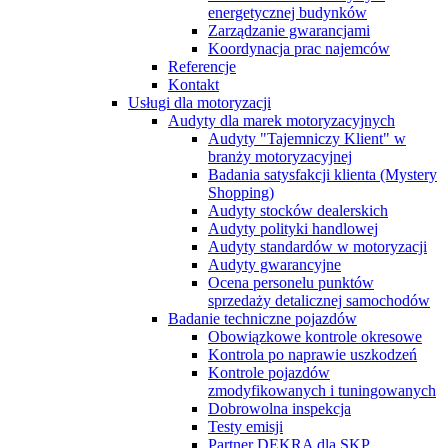
energetycznej budynków
Zarządzanie gwarancjami
Koordynacja prac najemców
Referencje
Kontakt
Usługi dla motoryzacji
Audyty dla marek motoryzacyjnych
Audyty "Tajemniczy Klient" w
branży motoryzacyjnej
Badania satysfakcji klienta (Mystery
Shopping)
Audyty stocków dealerskich
Audyty polityki handlowej
Audyty standardów w motoryzacji
Audyty gwarancyjne
Ocena personelu punktów
sprzedaży detalicznej samochodów
Badanie techniczne pojazdów
Obowiązkowe kontrole okresowe
Kontrola po naprawie uszkodzeń
Kontrole pojazdów
zmodyfikowanych i tuningowanych
Dobrowolna inspekcja
Testy emisji
Partner DEKRA dla SKP