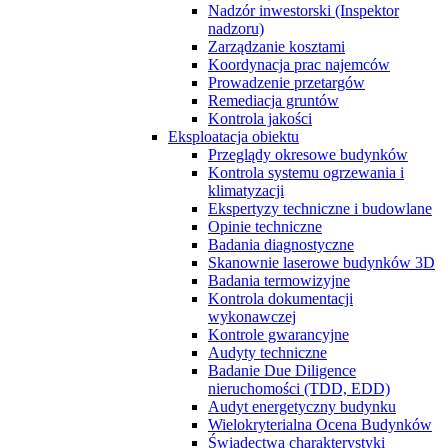
Nadzór inwestorski (Inspektor
nadzoru)
Zarządzanie kosztami
Koordynacja prac najemców
Prowadzenie przetargów
Remediacja gruntów
Kontrola jakości
Eksploatacja obiektu
Przeglądy okresowe budynków
Kontrola systemu ogrzewania i
klimatyzacji
Ekspertyzy techniczne i budowlane
Opinie techniczne
Badania diagnostyczne
Skanownie laserowe budynków 3D
Badania termowizyjne
Kontrola dokumentacji
wykonawczej
Kontrole gwarancyjne
Audyty techniczne
Badanie Due Diligence
nieruchomości (TDD, EDD)
Audyt energetyczny budynku
Wielokryterialna Ocena Budynków
Świadectwa charakterystyki