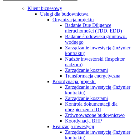
Klient biznesowy
Usługi dla budownictwa
Organizacja projektu
Badanie Due Diligence
nieruchomości (TDD, EDD)
Badanie środowiska gruntowo-
wodnego
Zarządzanie inwestycją (Inżynier
kontraktu)
Nadzór inwestorski (Inspektor
nadzoru)
Zarządzanie kosztami
Transformacja energetyczna
Koordynacja projektu
Zarządzanie inwestycją (Inżynier
kontraktu)
Zarządzanie kosztami
Kontrola dokumentacji dla
ubezpieczenia IDI
Zrównoważone budownictwo
Koordynacja BHP
Realizacja inwestycji
Zarządzanie inwestycją (Inżynier
kontraktu)