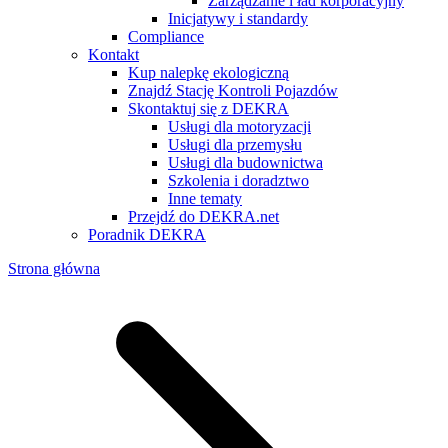
Zarządzanie i ład korporacyjny
Inicjatywy i standardy
Compliance
Kontakt
Kup nalepkę ekologiczną
Znajdź Stację Kontroli Pojazdów
Skontaktuj się z DEKRA
Usługi dla motoryzacji
Usługi dla przemysłu
Usługi dla budownictwa
Szkolenia i doradztwo
Inne tematy
Przejdź do DEKRA.net
Poradnik DEKRA
Strona główna