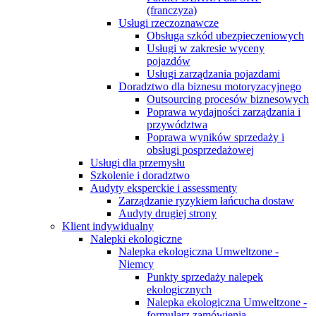
(franczyza)
Usługi rzeczoznawcze
Obsługa szkód ubezpieczeniowych
Usługi w zakresie wyceny
pojazdów
Usługi zarządzania pojazdami
Doradztwo dla biznesu motoryzacyjnego
Outsourcing procesów biznesowych
Poprawa wydajności zarządzania i
przywództwa
Poprawa wyników sprzedaży i
obsługi posprzedażowej
Usługi dla przemysłu
Szkolenie i doradztwo
Audyty eksperckie i assessmenty
Zarządzanie ryzykiem łańcucha dostaw
Audyty drugiej strony
Klient indywidualny
Nalepki ekologiczne
Nalepka ekologiczna Umweltzone -
Niemcy
Punkty sprzedaży nalepek
ekologicznych
Nalepka ekologiczna Umweltzone -
formularz zamówienia